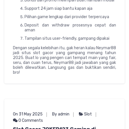
Bonus dan promo melimpah buat nambah modal
Support 24 jam siap bantu kapan aja
Pilihan game lengkap dari provider terpercaya
Deposit dan withdraw prosesnya cepat dan
aman
Tampilan situs user-friendly, gampang dipakai
Dengan segala kelebihan itu, gak heran kalau Neymar88
jadi situs slot gacor yang gampang menang tahun
2025. Buat lo yang pengen cari tempat main yang fair,
seru, dan cuan terus, Neymar88 jadi jawaban yang gak
boleh dilewatkan. Langsung gas dan buktikan sendiri,
bro!
On 31 May 2025
By admin
Slot
0 Comments