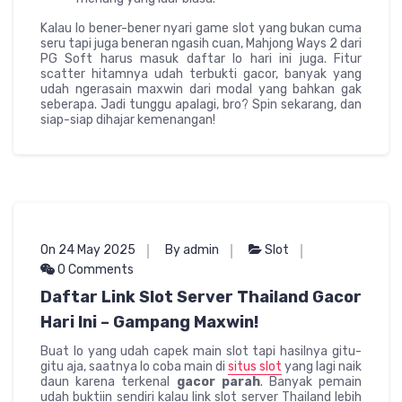
Kalau lo bener-bener nyari game slot yang bukan cuma
seru tapi juga beneran ngasih cuan, Mahjong Ways 2 dari
PG Soft harus masuk daftar lo hari ini juga. Fitur
scatter hitamnya udah terbukti gacor, banyak yang
udah ngerasain maxwin dari modal yang bahkan gak
seberapa. Jadi tunggu apalagi, bro? Spin sekarang, dan
siap-siap dihajar kemenangan!
On 24 May 2025
By admin
Slot
0 Comments
Daftar Link Slot Server Thailand Gacor
Hari Ini – Gampang Maxwin!
Buat lo yang udah capek main slot tapi hasilnya gitu-
gitu aja, saatnya lo coba main di
situs slot
yang lagi naik
daun karena terkenal
gacor parah
. Banyak pemain
udah buktiin sendiri kalau link slot server Thailand lebih