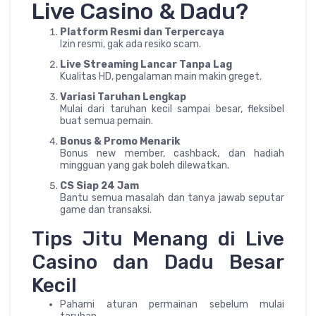
Live Casino & Dadu?
Platform Resmi dan Terpercaya
Izin resmi, gak ada resiko scam.
Live Streaming Lancar Tanpa Lag
Kualitas HD, pengalaman main makin greget.
Variasi Taruhan Lengkap
Mulai dari taruhan kecil sampai besar, fleksibel
buat semua pemain.
Bonus & Promo Menarik
Bonus new member, cashback, dan hadiah
mingguan yang gak boleh dilewatkan.
CS Siap 24 Jam
Bantu semua masalah dan tanya jawab seputar
game dan transaksi.
Tips Jitu Menang di Live
Casino dan Dadu Besar
Kecil
Pahami aturan permainan sebelum mulai