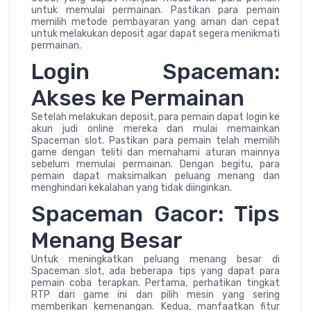
untuk memulai permainan. Pastikan para pemain
memilih metode pembayaran yang aman dan cepat
untuk melakukan deposit agar dapat segera menikmati
permainan.
Login Spaceman:
Akses ke Permainan
Setelah melakukan deposit, para pemain dapat login ke
akun judi online mereka dan mulai memainkan
Spaceman slot. Pastikan para pemain telah memilih
game dengan teliti dan memahami aturan mainnya
sebelum memulai permainan. Dengan begitu, para
pemain dapat maksimalkan peluang menang dan
menghindari kekalahan yang tidak diinginkan.
Spaceman Gacor: Tips
Menang Besar
Untuk meningkatkan peluang menang besar di
Spaceman slot, ada beberapa tips yang dapat para
pemain coba terapkan. Pertama, perhatikan tingkat
RTP dari game ini dan pilih mesin yang sering
memberikan kemenangan. Kedua, manfaatkan fitur