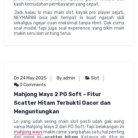
kasih kemudahan pembayaran yang cepat.
Jadi, kalau lo mau main slot kayak pro player sejati,
NEYMAR88 bisa jadi tempat lo buat ngasah skill
sekaligus ngejar cuan maksimal tanpa ribet. Gak cuma
soal modal, tapi juga soal experience yang bikin main
makin seru dan untung terus
On 24 May 2025
By admin
Slot
0 Comments
Mahjong Ways 2 PG Soft – Fitur
Scatter Hitam Terbukti Gacor dan
Menguntungkan
Lo yang udah sering main slot pasti udah gak asing
sama Mahjong Ways 2 dari PG Soft. Tapi belakangan ini
mahjong ways
makin rame yang bahas satu hal penting
dari game ini—
scatter hitam
. Katanya sih, fitur ini