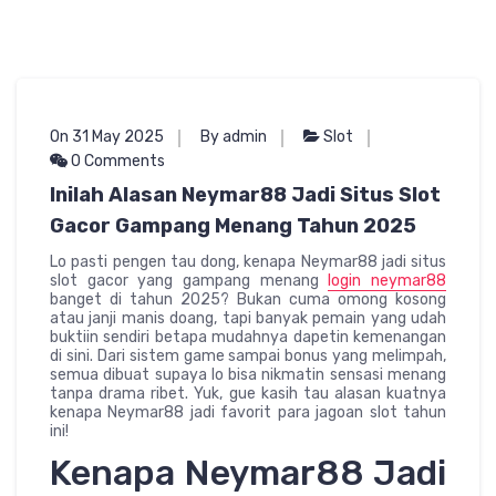
On 31 May 2025
By admin
Slot
0 Comments
Inilah Alasan Neymar88 Jadi Situs Slot
Gacor Gampang Menang Tahun 2025
Lo pasti pengen tau dong, kenapa Neymar88 jadi situs
slot gacor yang gampang menang
login neymar88
banget di tahun 2025? Bukan cuma omong kosong
atau janji manis doang, tapi banyak pemain yang udah
buktiin sendiri betapa mudahnya dapetin kemenangan
di sini. Dari sistem game sampai bonus yang melimpah,
semua dibuat supaya lo bisa nikmatin sensasi menang
tanpa drama ribet. Yuk, gue kasih tau alasan kuatnya
kenapa Neymar88 jadi favorit para jagoan slot tahun
ini!
Kenapa Neymar88 Jadi