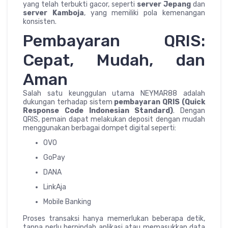
yang telah terbukti gacor, seperti
server Jepang
dan
server Kamboja
, yang memiliki pola kemenangan
konsisten.
Pembayaran QRIS:
Cepat, Mudah, dan
Aman
Salah satu keunggulan utama NEYMAR88 adalah
dukungan terhadap sistem
pembayaran QRIS (Quick
Response Code Indonesian Standard)
. Dengan
QRIS, pemain dapat melakukan deposit dengan mudah
menggunakan berbagai dompet digital seperti:
OVO
GoPay
DANA
LinkAja
Mobile Banking
Proses transaksi hanya memerlukan beberapa detik,
tanpa perlu berpindah aplikasi atau memasukkan data