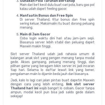
Gunakan Pola Taruhan Bertahap
Main dari bet kecil dulu buat cari pola, baru gas pol
kalau udah dapet feeling gacor.
Manfaatin Bonus dan Free Spin
Di server Thailand, fitur bonus dan free spin
sering keluar. Maksimalin itu buat dorong peluang
menang.
Main di Jam Gacor
Coba login waktu dini hari atau jam-jam sepi.
Biasanya server lebih stabil dan peluang dapet
Maxwin makin tinggi.
Slot server Thailand udah jadi rahasia umum di
kalangan anak slot yang pengen menang tanpa modal
gede. Akses gampang, peluang menang tinggi, dan
pilihan game yang beragam bikin server ini jadi incaran
tiap hari. Selama lo daftar lewat link yang bener,
pengalaman main lo dijamin beda jauh dari biasanya.
Jadi, kalo lo lagi cari jalan pintas buat dapetin Maxwin
dengan cara yang lebih enteng,
link slot server
Thailand hari ini
wajib banget lo cobain. Gacor tanpa
ampun, modal kecil pun bisa jadi saldo gede dalam
sekejap!