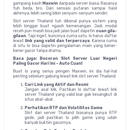
gampang kasih
Maxwin
daripada server biasa. Rasanya
tuh beda, bro. Dari sensasi putaran sampai hasil
akhirnya, lebih sering bikin senyum-senyum sendiri.
Slot server Thailand tuh dikenal punya sistem yang
lebih longgar buat ngasih kemenangan. Jadi, modal
receh pun masih bisa jadi jalan buat dapetin
cuan gila-
gilaan
. Tapi inget, kuncinya cuma satu: lo harus daftar
lewat
link yang valid dan terpercaya
. Karena cuma
di situ lo bisa dapetin pengalaman main yang bener-
bener gacor tanpa drama.
Baca juga: Bocoran Slot Server Luar Negeri
Paling Gacor Hari Ini – Auto Cuan!
Buat lo yang serius pengen Maxwin, ini dia hal-hal
penting sebelum gabung lewat link slot server Thailand:
Cari Link yang Aktif dan Resmi
Jangan asal klik. Pastikan lo daftar lewat link
server Thailand yang valid biar gak kesangkut di
situs abal-abal.
Perhatikan RTP dan Volatilitas Game
Slot dari server Thailand biasanya punya RTP
gede, jadi pastikan lo pilih game yang udah
banyak buktiin gacornya.