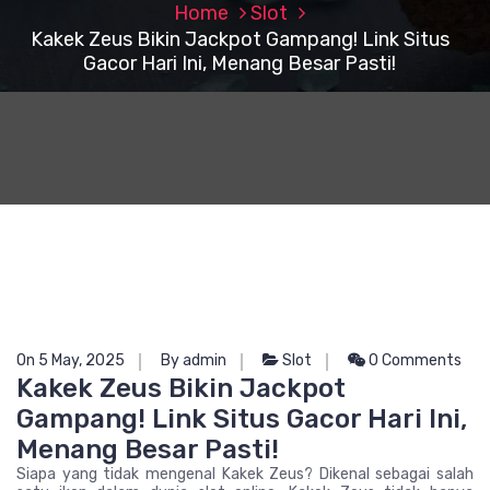
Home
Slot
Kakek Zeus Bikin Jackpot Gampang! Link Situs
Gacor Hari Ini, Menang Besar Pasti!
On 5 May, 2025
By admin
Slot
0 Comments
Kakek Zeus Bikin Jackpot
Gampang! Link Situs Gacor Hari Ini,
Menang Besar Pasti!
Siapa yang tidak mengenal Kakek Zeus? Dikenal sebagai salah