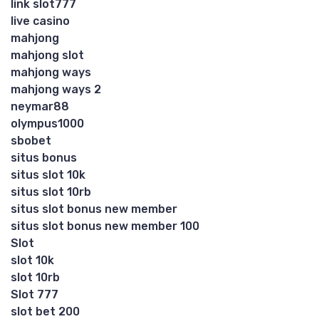
link slot777
live casino
mahjong
mahjong slot
mahjong ways
mahjong ways 2
neymar88
olympus1000
sbobet
situs bonus
situs slot 10k
situs slot 10rb
situs slot bonus new member
situs slot bonus new member 100
Slot
slot 10k
slot 10rb
Slot 777
slot bet 200