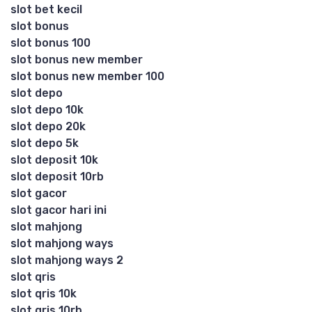
slot bet kecil
slot bonus
slot bonus 100
slot bonus new member
slot bonus new member 100
slot depo
slot depo 10k
slot depo 20k
slot depo 5k
slot deposit 10k
slot deposit 10rb
slot gacor
slot gacor hari ini
slot mahjong
slot mahjong ways
slot mahjong ways 2
slot qris
slot qris 10k
slot qris 10rb