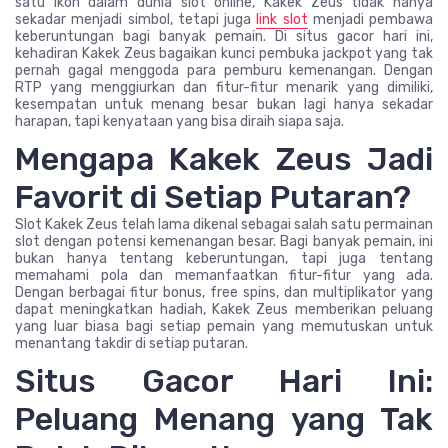
satu ikon dalam dunia slot online, Kakek Zeus tidak hanya
sekadar menjadi simbol, tetapi juga
link slot
menjadi pembawa
keberuntungan bagi banyak pemain. Di situs gacor hari ini,
kehadiran Kakek Zeus bagaikan kunci pembuka jackpot yang tak
pernah gagal menggoda para pemburu kemenangan. Dengan
RTP yang menggiurkan dan fitur-fitur menarik yang dimiliki,
kesempatan untuk menang besar bukan lagi hanya sekadar
harapan, tapi kenyataan yang bisa diraih siapa saja.
Mengapa Kakek Zeus Jadi
Favorit di Setiap Putaran?
Slot Kakek Zeus telah lama dikenal sebagai salah satu permainan
slot dengan potensi kemenangan besar. Bagi banyak pemain, ini
bukan hanya tentang keberuntungan, tapi juga tentang
memahami pola dan memanfaatkan fitur-fitur yang ada.
Dengan berbagai fitur bonus, free spins, dan multiplikator yang
dapat meningkatkan hadiah, Kakek Zeus memberikan peluang
yang luar biasa bagi setiap pemain yang memutuskan untuk
menantang takdir di setiap putaran.
Situs Gacor Hari Ini:
Peluang Menang yang Tak