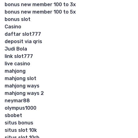
bonus new member 100 to 3x
bonus new member 100 to 5x
bonus slot
Casino
daftar slot777
deposit via qris
Judi Bola
link slot777
live casino
mahjong
mahjong slot
mahjong ways
mahjong ways 2
neymar88
olympus1000
sbobet
situs bonus
situs slot 10k
situs slot 10rb