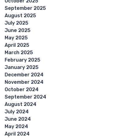
October 2025
September 2025
August 2025
July 2025
June 2025
May 2025
April 2025
March 2025
February 2025
January 2025
December 2024
November 2024
October 2024
September 2024
August 2024
July 2024
June 2024
May 2024
April 2024