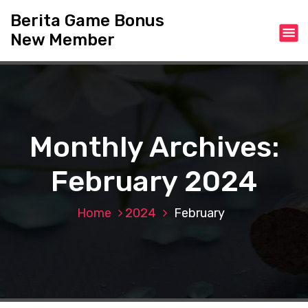
S
Berita Game Bonus
k
New Member
i
p
t
o
c
o
n
Monthly Archives:
t
e
February 2024
n
t
Home
2024
February