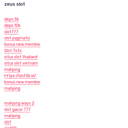
zeus slot
depo 5k
depo 10k
slot777
slot pagmatic
bonus new member
Slot Toto
situs slot thailand
situs slot vietnam
mahjong
https://slot5k.id/
bonus new member
mahjong
mahjong ways 2
slot gacor 777
mahjong
slot