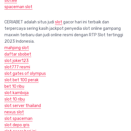
slot88
spaceman slot
CERIABET adalah situs judi
slot
gacor hari ini terbaik dan
terpercaya sering kasih jackpot penyedia slot online gampang
maxwin terbaru dan judi online resmi dengan RTP Slot tertinggi
2023 Indonesia.
mahjong slot
daftar sbobet
slot joker123
slot777 resmi
slot gates of olympus
slot bet 100 perak
bet 10 ribu
slot kamboja
slot 10 ribu
slot server thailand
nexus slot
slot spaceman
slot depo qris