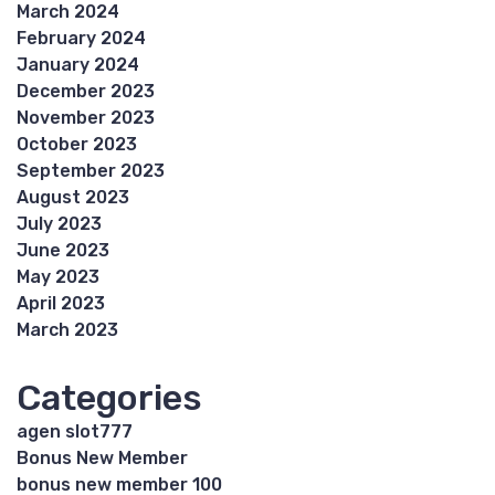
March 2024
February 2024
January 2024
December 2023
November 2023
October 2023
September 2023
August 2023
July 2023
June 2023
May 2023
April 2023
March 2023
Categories
agen slot777
Bonus New Member
bonus new member 100