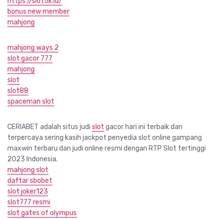
https://slot5k.id/
bonus new member
mahjong
mahjong ways 2
slot gacor 777
mahjong
slot
slot88
spaceman slot
CERIABET adalah situs judi
slot
gacor hari ini terbaik dan
terpercaya sering kasih jackpot penyedia slot online gampang
maxwin terbaru dan judi online resmi dengan RTP Slot tertinggi
2023 Indonesia.
mahjong slot
daftar sbobet
slot joker123
slot777 resmi
slot gates of olympus