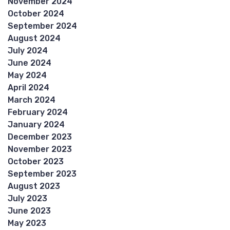
November 2024
October 2024
September 2024
August 2024
July 2024
June 2024
May 2024
April 2024
March 2024
February 2024
January 2024
December 2023
November 2023
October 2023
September 2023
August 2023
July 2023
June 2023
May 2023