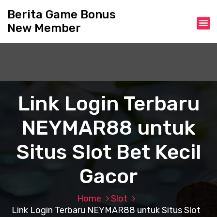
S
Berita Game Bonus
k
New Member
i
p
t
o
c
o
n
Link Login Terbaru
t
e
NEYMAR88 untuk
n
t
Situs Slot Bet Kecil
Gacor
Home
Slot
Link Login Terbaru NEYMAR88 untuk Situs Slot