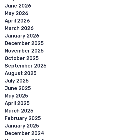
June 2026
May 2026
April 2026
March 2026
January 2026
December 2025
November 2025
October 2025
September 2025
August 2025
July 2025
June 2025
May 2025
April 2025
March 2025
February 2025
January 2025
December 2024