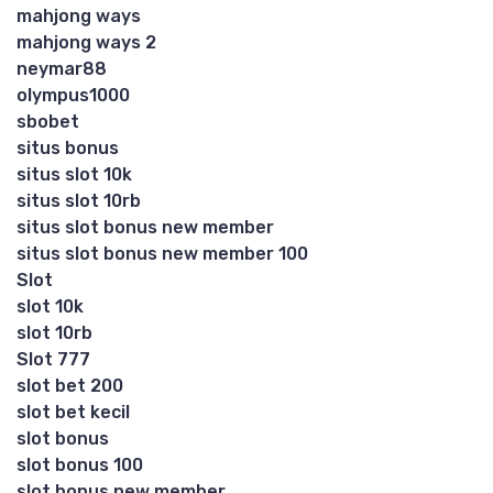
mahjong ways
mahjong ways 2
neymar88
olympus1000
sbobet
situs bonus
situs slot 10k
situs slot 10rb
situs slot bonus new member
situs slot bonus new member 100
Slot
slot 10k
slot 10rb
Slot 777
slot bet 200
slot bet kecil
slot bonus
slot bonus 100
slot bonus new member