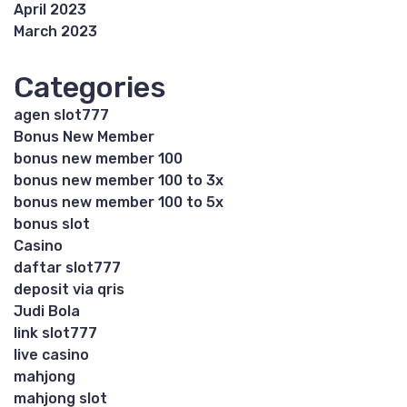
April 2023
March 2023
Categories
agen slot777
Bonus New Member
bonus new member 100
bonus new member 100 to 3x
bonus new member 100 to 5x
bonus slot
Casino
daftar slot777
deposit via qris
Judi Bola
link slot777
live casino
mahjong
mahjong slot