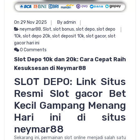
On 29 Nov 2025
By admin
neymar88
,
Slot
,
slot bonus
,
slot depo
,
slot depo
10k
,
slot depo 20k
,
slot deposit 10k
,
slot gacor
,
slot
gacor hari ini
0 Comments
Slot Depo 10k dan 20k: Cara Cepat Raih
Kesuksesan di Neymar88
SLOT DEPO: Link Situs
Resmi Slot gacor Bet
Kecil Gampang Menang
Hari ini di situs
neymar88
Sekarang ini, permainan slot online menjadi salah satu