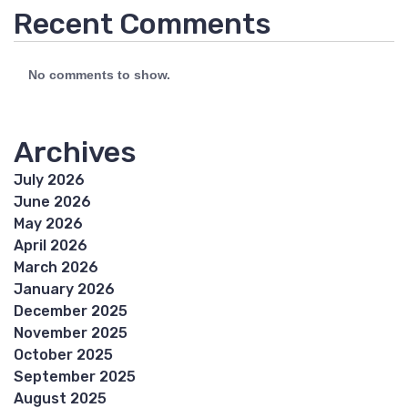
Recent Comments
No comments to show.
Archives
July 2026
June 2026
May 2026
April 2026
March 2026
January 2026
December 2025
November 2025
October 2025
September 2025
August 2025