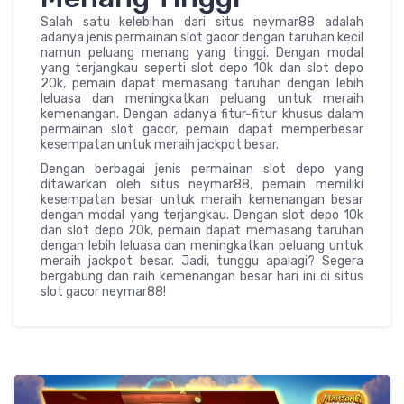
Salah satu kelebihan dari situs neymar88 adalah
adanya jenis permainan slot gacor dengan taruhan kecil
namun peluang menang yang tinggi. Dengan modal
yang terjangkau seperti slot depo 10k dan slot depo
20k, pemain dapat memasang taruhan dengan lebih
leluasa dan meningkatkan peluang untuk meraih
kemenangan. Dengan adanya fitur-fitur khusus dalam
permainan slot gacor, pemain dapat memperbesar
kesempatan untuk meraih jackpot besar.
Dengan berbagai jenis permainan slot depo yang
ditawarkan oleh situs neymar88, pemain memiliki
kesempatan besar untuk meraih kemenangan besar
dengan modal yang terjangkau. Dengan slot depo 10k
dan slot depo 20k, pemain dapat memasang taruhan
dengan lebih leluasa dan meningkatkan peluang untuk
meraih jackpot besar. Jadi, tunggu apalagi? Segera
bergabung dan raih kemenangan besar hari ini di situs
slot gacor neymar88!