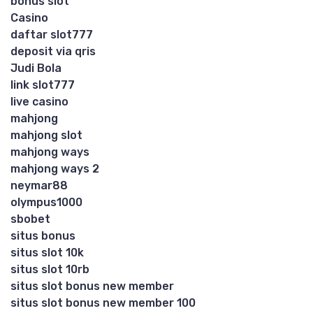
bonus slot
Casino
daftar slot777
deposit via qris
Judi Bola
link slot777
live casino
mahjong
mahjong slot
mahjong ways
mahjong ways 2
neymar88
olympus1000
sbobet
situs bonus
situs slot 10k
situs slot 10rb
situs slot bonus new member
situs slot bonus new member 100