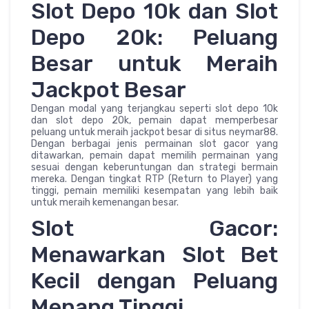
Slot Depo 10k dan Slot
Depo 20k: Peluang
Besar untuk Meraih
Jackpot Besar
Dengan modal yang terjangkau seperti slot depo 10k
dan slot depo 20k, pemain dapat memperbesar
peluang untuk meraih jackpot besar di situs neymar88.
Dengan berbagai jenis permainan slot gacor yang
ditawarkan, pemain dapat memilih permainan yang
sesuai dengan keberuntungan dan strategi bermain
mereka. Dengan tingkat RTP (Return to Player) yang
tinggi, pemain memiliki kesempatan yang lebih baik
untuk meraih kemenangan besar.
Slot Gacor:
Menawarkan Slot Bet
Kecil dengan Peluang
Menang Tinggi