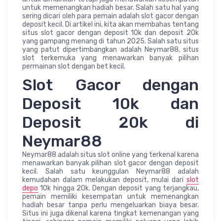
untuk memenangkan hadiah besar. Salah satu hal yang
sering dicari oleh para pemain adalah slot gacor dengan
deposit kecil. Di artikel ini, kita akan membahas tentang
situs slot gacor dengan deposit 10k dan deposit 20k
yang gampang menang di tahun 2025. Salah satu situs
yang patut dipertimbangkan adalah Neymar88, situs
slot terkemuka yang menawarkan banyak pilihan
permainan slot dengan bet kecil.
Slot Gacor dengan
Deposit 10k dan
Deposit 20k di
Neymar88
Neymar88 adalah situs slot online yang terkenal karena
menawarkan banyak pilihan slot gacor dengan deposit
kecil. Salah satu keunggulan Neymar88 adalah
kemudahan dalam melakukan deposit, mulai dari
slot
depo
10k hingga 20k. Dengan deposit yang terjangkau,
pemain memiliki kesempatan untuk memenangkan
hadiah besar tanpa perlu mengeluarkan biaya besar.
Situs ini juga dikenal karena tingkat kemenangan yang