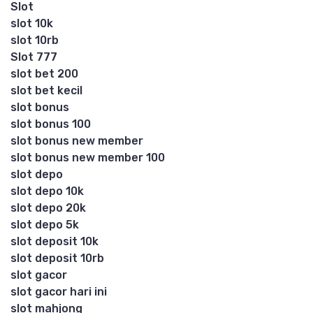
Slot
slot 10k
slot 10rb
Slot 777
slot bet 200
slot bet kecil
slot bonus
slot bonus 100
slot bonus new member
slot bonus new member 100
slot depo
slot depo 10k
slot depo 20k
slot depo 5k
slot deposit 10k
slot deposit 10rb
slot gacor
slot gacor hari ini
slot mahjong