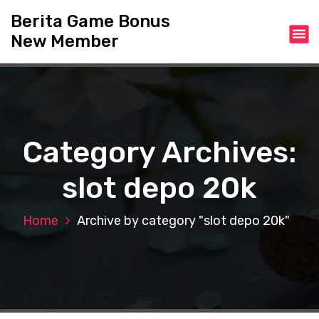
S
Berita Game Bonus
k
New Member
i
p
t
o
c
o
n
Category Archives:
t
e
slot depo 20k
n
t
Home
Archive by category "slot depo 20k"