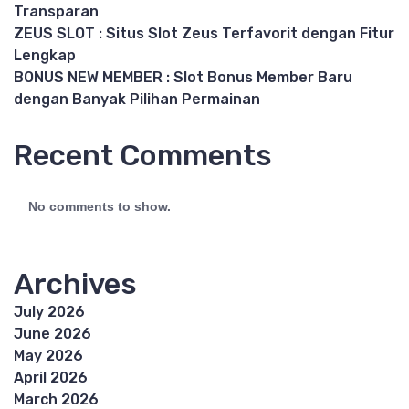
Transparan
ZEUS SLOT : Situs Slot Zeus Terfavorit dengan Fitur
Lengkap
BONUS NEW MEMBER : Slot Bonus Member Baru
dengan Banyak Pilihan Permainan
Recent Comments
No comments to show.
Archives
July 2026
June 2026
May 2026
April 2026
March 2026