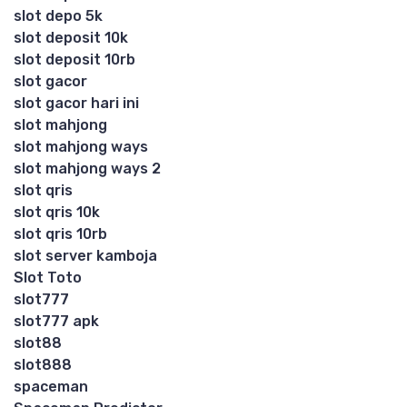
slot depo 5k
slot deposit 10k
slot deposit 10rb
slot gacor
slot gacor hari ini
slot mahjong
slot mahjong ways
slot mahjong ways 2
slot qris
slot qris 10k
slot qris 10rb
slot server kamboja
Slot Toto
slot777
slot777 apk
slot88
slot888
spaceman