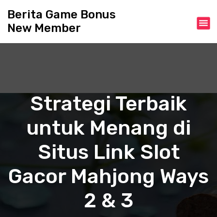
S
Berita Game Bonus
k
New Member
i
p
t
o
c
o
n
Strategi Terbaik
t
e
untuk Menang di
n
t
Situs Link Slot
Gacor Mahjong Ways
2 & 3