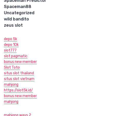
Spaceman Predictor
Spaceman88
Uncategorized
wild bandito
zeus slot
depo 5k
depo 10k
slot777
slot pagmatic
bonus new member
Slot Toto
situs slot thailand
situs slot vietnam
mahjong
https://slot5k.id/
bonus new member
mahjong
mahjong ways 2