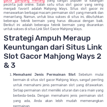
gacor gampang menang
yang sangat populer di kalangan
pecinta judi online. Salah satu situs slot gacor yang sering
menjadi favorit adalah Mahjong Ways. Situs slot gacor ini
menawarkan berbagai macam permainan slot yang menarik dan
menantang. Namun, untuk bisa sukses di situs ini, dibutuhkan
beberapa teknik bermain yang harus dikuasai dengan baik.
Berikut ini adalah beberapa teknik bermain yang disarankan
untuk sukses di situs Link Slot Gacor Mahjong Ways.
Strategi Ampuh Meraup
Keuntungan dari Situs Link
Slot Gacor Mahjong Ways 2
& 3
Memahami Jenis Permainan Slot
Sebelum mulai
bermain di situs slot gacor Mahjong Ways, sangat penting
untuk memahami jenis permainan slot yang ditawarkan.
Setiap permainan slot memiliki aturan dan cara main yang
berbeda-beda. Dengan memahami jenis permainan slot
yang ada, Anda akan lebih mudah memenangkan
permainan.