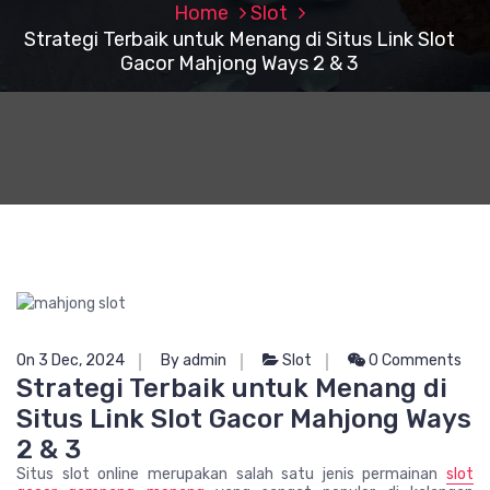
Home
Slot
Strategi Terbaik untuk Menang di Situs Link Slot
Gacor Mahjong Ways 2 & 3
On 3 Dec, 2024
By admin
Slot
0 Comments
Strategi Terbaik untuk Menang di
Situs Link Slot Gacor Mahjong Ways
2 & 3
Situs slot online merupakan salah satu jenis permainan
slot