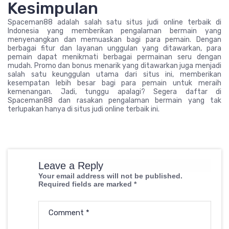
Kesimpulan
Spaceman88 adalah salah satu situs judi online terbaik di
Indonesia yang memberikan pengalaman bermain yang
menyenangkan dan memuaskan bagi para pemain. Dengan
berbagai fitur dan layanan unggulan yang ditawarkan, para
pemain dapat menikmati berbagai permainan seru dengan
mudah. Promo dan bonus menarik yang ditawarkan juga menjadi
salah satu keunggulan utama dari situs ini, memberikan
kesempatan lebih besar bagi para pemain untuk meraih
kemenangan. Jadi, tunggu apalagi? Segera daftar di
Spaceman88 dan rasakan pengalaman bermain yang tak
terlupakan hanya di situs judi online terbaik ini.
Leave a Reply
Your email address will not be published.
Required fields are marked
*
Comment
*