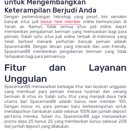
untuk Mengembangkan
Keterampilan Berjudi Anda
Dengan perkembangan teknologi yang pesat, kini semakin
banyak situs judi
bonus new member
online bermunculan di
tanah air. Namun, tidak semua situs judi online dapat
memberikan pengalaman bermain yang memuaskan bagi para
pemain. Salah satu situs judi online terbaik di Indonesia yang
telah berhasil menarik perhatian banyak pemain adalah
Spaceman88. Dengan desain yang menarik dan user-friendly,
Spaceman88 memberikan pengalaman bermain yang tidak
terlupakan bagi para pemainnya.
Fitur dan Layanan
Unggulan
Spaceman88 menawarkan berbagai fitur dan layanan unggulan
yang membuat para pemain merasa nyaman dan senang
bermain di situs ini. Salah satu fitur yang menjadi daya tarik
utama dari Spaceman88 adalah bonus new member 100.
Dengan bonus ini, para pemain baru berkesempatan untuk
mendapatkan tambahan saldo sebesar 100% dari jumlah deposit
pertama mereka. Selain itu, Spaceman88 juga menawarkan
promo depo 25 bonus 25 yang memberikan bonus sebesar 25%
dari jumlah deposit yang dilakukan.