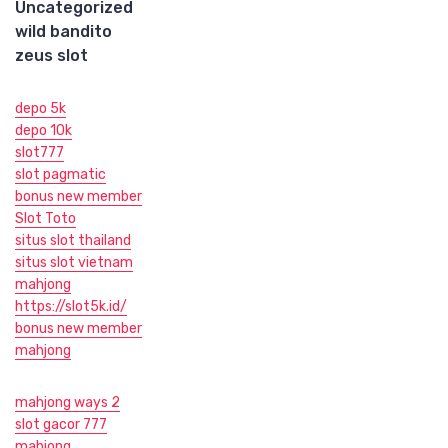
Uncategorized
wild bandito
zeus slot
depo 5k
depo 10k
slot777
slot pagmatic
bonus new member
Slot Toto
situs slot thailand
situs slot vietnam
mahjong
https://slot5k.id/
bonus new member
mahjong
mahjong ways 2
slot gacor 777
mahjong