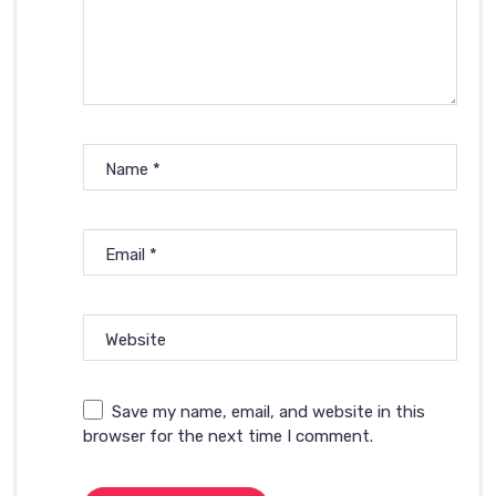
Name
*
Email
*
Website
Save my name, email, and website in this
browser for the next time I comment.