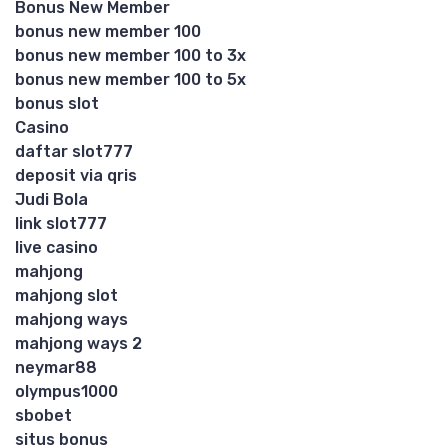
Bonus New Member
bonus new member 100
bonus new member 100 to 3x
bonus new member 100 to 5x
bonus slot
Casino
daftar slot777
deposit via qris
Judi Bola
link slot777
live casino
mahjong
mahjong slot
mahjong ways
mahjong ways 2
neymar88
olympus1000
sbobet
situs bonus