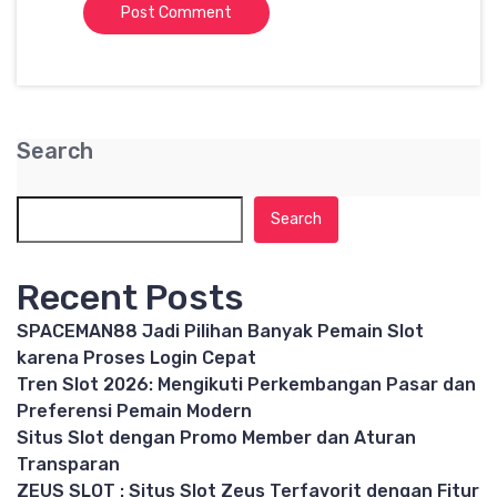
Search
Search
Recent Posts
SPACEMAN88 Jadi Pilihan Banyak Pemain Slot
karena Proses Login Cepat
Tren Slot 2026: Mengikuti Perkembangan Pasar dan
Preferensi Pemain Modern
Situs Slot dengan Promo Member dan Aturan
Transparan
ZEUS SLOT : Situs Slot Zeus Terfavorit dengan Fitur