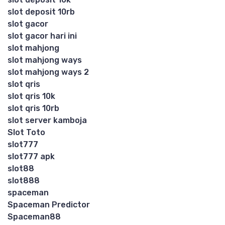
slot deposit 10rb
slot gacor
slot gacor hari ini
slot mahjong
slot mahjong ways
slot mahjong ways 2
slot qris
slot qris 10k
slot qris 10rb
slot server kamboja
Slot Toto
slot777
slot777 apk
slot88
slot888
spaceman
Spaceman Predictor
Spaceman88