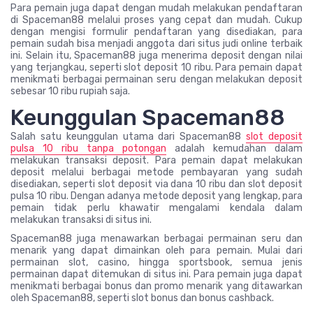
Para pemain juga dapat dengan mudah melakukan pendaftaran
di Spaceman88 melalui proses yang cepat dan mudah. Cukup
dengan mengisi formulir pendaftaran yang disediakan, para
pemain sudah bisa menjadi anggota dari situs judi online terbaik
ini. Selain itu, Spaceman88 juga menerima deposit dengan nilai
yang terjangkau, seperti slot deposit 10 ribu. Para pemain dapat
menikmati berbagai permainan seru dengan melakukan deposit
sebesar 10 ribu rupiah saja.
Keunggulan Spaceman88
Salah satu keunggulan utama dari Spaceman88
slot deposit
pulsa 10 ribu tanpa potongan
adalah kemudahan dalam
melakukan transaksi deposit. Para pemain dapat melakukan
deposit melalui berbagai metode pembayaran yang sudah
disediakan, seperti slot deposit via dana 10 ribu dan slot deposit
pulsa 10 ribu. Dengan adanya metode deposit yang lengkap, para
pemain tidak perlu khawatir mengalami kendala dalam
melakukan transaksi di situs ini.
Spaceman88 juga menawarkan berbagai permainan seru dan
menarik yang dapat dimainkan oleh para pemain. Mulai dari
permainan slot, casino, hingga sportsbook, semua jenis
permainan dapat ditemukan di situs ini. Para pemain juga dapat
menikmati berbagai bonus dan promo menarik yang ditawarkan
oleh Spaceman88, seperti slot bonus dan bonus cashback.