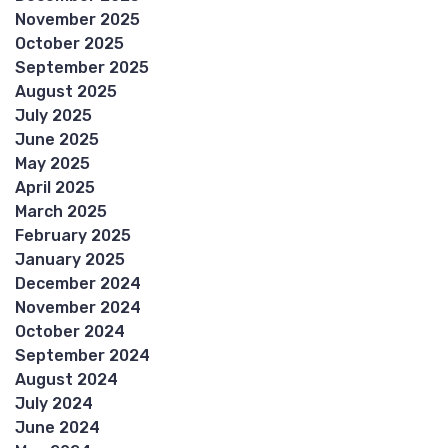
November 2025
October 2025
September 2025
August 2025
July 2025
June 2025
May 2025
April 2025
March 2025
February 2025
January 2025
December 2024
November 2024
October 2024
September 2024
August 2024
July 2024
June 2024