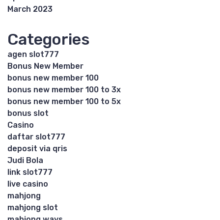
March 2023
Categories
agen slot777
Bonus New Member
bonus new member 100
bonus new member 100 to 3x
bonus new member 100 to 5x
bonus slot
Casino
daftar slot777
deposit via qris
Judi Bola
link slot777
live casino
mahjong
mahjong slot
mahjong ways