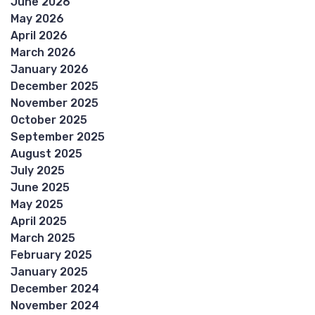
June 2026
May 2026
April 2026
March 2026
January 2026
December 2025
November 2025
October 2025
September 2025
August 2025
July 2025
June 2025
May 2025
April 2025
March 2025
February 2025
January 2025
December 2024
November 2024