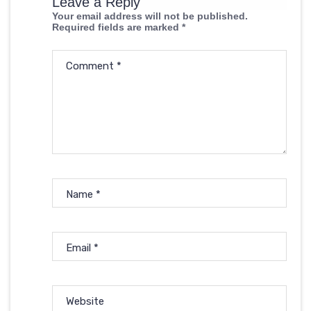
Leave a Reply
Your email address will not be published.
Required fields are marked
*
Comment
*
Name
*
Email
*
Website