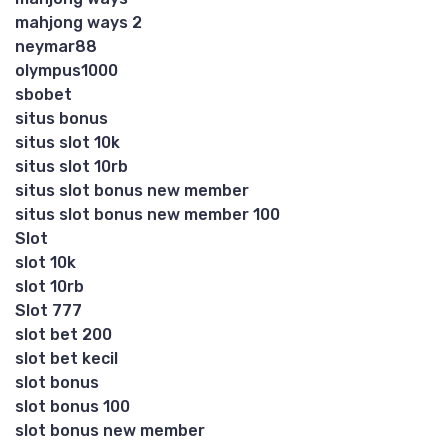
mahjong ways 2
neymar88
olympus1000
sbobet
situs bonus
situs slot 10k
situs slot 10rb
situs slot bonus new member
situs slot bonus new member 100
Slot
slot 10k
slot 10rb
Slot 777
slot bet 200
slot bet kecil
slot bonus
slot bonus 100
slot bonus new member