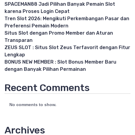
SPACEMAN88 Jadi Pilihan Banyak Pemain Slot
karena Proses Login Cepat
Tren Slot 2026: Mengikuti Perkembangan Pasar dan
Preferensi Pemain Modern
Situs Slot dengan Promo Member dan Aturan
Transparan
ZEUS SLOT : Situs Slot Zeus Terfavorit dengan Fitur
Lengkap
BONUS NEW MEMBER : Slot Bonus Member Baru
dengan Banyak Pilihan Permainan
Recent Comments
No comments to show.
Archives