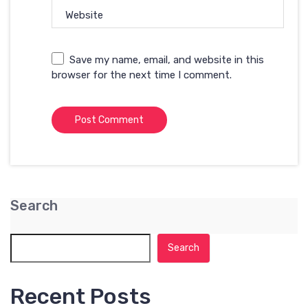
Website
Save my name, email, and website in this
browser for the next time I comment.
Search
Search
Recent Posts