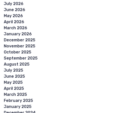
July 2026
June 2026
May 2026
April 2026
March 2026
January 2026
December 2025
November 2025
October 2025
September 2025
August 2025
July 2025
June 2025
May 2025
April 2025
March 2025
February 2025
January 2025
December 2024