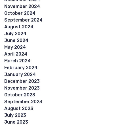
November 2024
October 2024
September 2024
August 2024
July 2024
June 2024
May 2024
April 2024
March 2024
February 2024
January 2024
December 2023
November 2023
October 2023
September 2023
August 2023
July 2023
June 2023