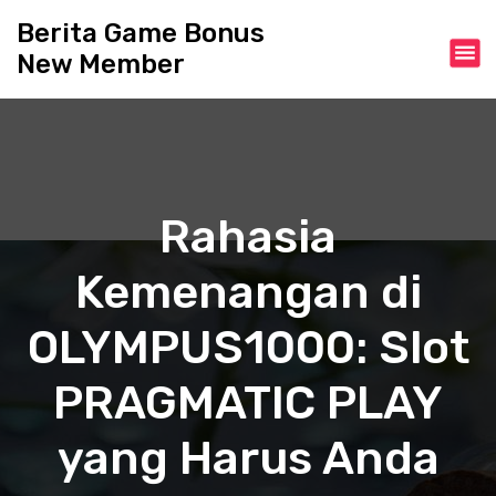
S
Berita Game Bonus
k
New Member
i
p
t
o
c
o
n
Rahasia
t
e
Kemenangan di
n
t
OLYMPUS1000: Slot
PRAGMATIC PLAY
yang Harus Anda