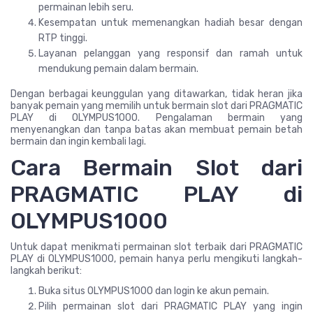
permainan lebih seru.
Kesempatan untuk memenangkan hadiah besar dengan
RTP tinggi.
Layanan pelanggan yang responsif dan ramah untuk
mendukung pemain dalam bermain.
Dengan berbagai keunggulan yang ditawarkan, tidak heran jika
banyak pemain yang memilih untuk bermain slot dari PRAGMATIC
PLAY di OLYMPUS1000. Pengalaman bermain yang
menyenangkan dan tanpa batas akan membuat pemain betah
bermain dan ingin kembali lagi.
Cara Bermain Slot dari
PRAGMATIC PLAY di
OLYMPUS1000
Untuk dapat menikmati permainan slot terbaik dari PRAGMATIC
PLAY di OLYMPUS1000, pemain hanya perlu mengikuti langkah-
langkah berikut:
Buka situs OLYMPUS1000 dan login ke akun pemain.
Pilih permainan slot dari PRAGMATIC PLAY yang ingin