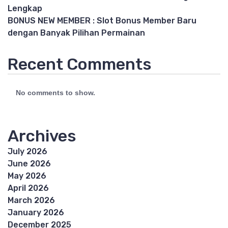
Lengkap
BONUS NEW MEMBER : Slot Bonus Member Baru
dengan Banyak Pilihan Permainan
Recent Comments
No comments to show.
Archives
July 2026
June 2026
May 2026
April 2026
March 2026
January 2026
December 2025