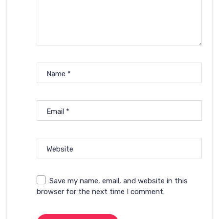
Name
*
Email
*
Website
Save my name, email, and website in this
browser for the next time I comment.