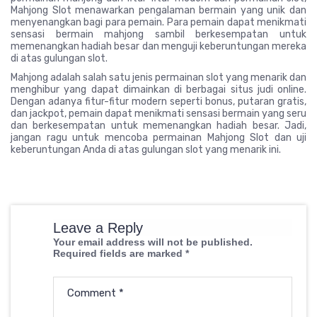
Mahjong Slot menawarkan pengalaman bermain yang unik dan
menyenangkan bagi para pemain. Para pemain dapat menikmati
sensasi bermain mahjong sambil berkesempatan untuk
memenangkan hadiah besar dan menguji keberuntungan mereka
di atas gulungan slot.
Mahjong adalah salah satu jenis permainan slot yang menarik dan
menghibur yang dapat dimainkan di berbagai situs judi online.
Dengan adanya fitur-fitur modern seperti bonus, putaran gratis,
dan jackpot, pemain dapat menikmati sensasi bermain yang seru
dan berkesempatan untuk memenangkan hadiah besar. Jadi,
jangan ragu untuk mencoba permainan Mahjong Slot dan uji
keberuntungan Anda di atas gulungan slot yang menarik ini.
Leave a Reply
Your email address will not be published.
Required fields are marked
*
Comment
*