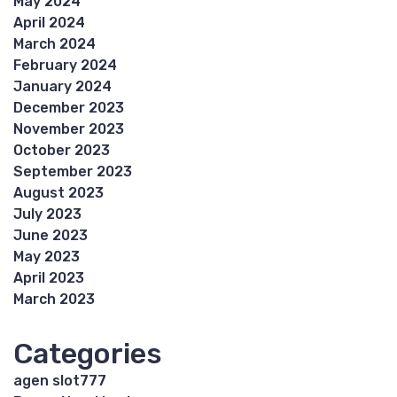
May 2024
April 2024
March 2024
February 2024
January 2024
December 2023
November 2023
October 2023
September 2023
August 2023
July 2023
June 2023
May 2023
April 2023
March 2023
Categories
agen slot777