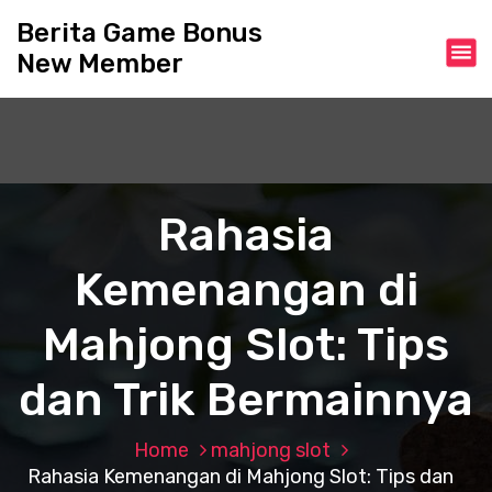
S
Berita Game Bonus
k
New Member
i
p
t
o
c
o
n
Rahasia
t
e
Kemenangan di
n
t
Mahjong Slot: Tips
dan Trik Bermainnya
Home
mahjong slot
Rahasia Kemenangan di Mahjong Slot: Tips dan