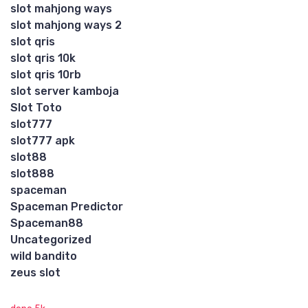
slot mahjong ways
slot mahjong ways 2
slot qris
slot qris 10k
slot qris 10rb
slot server kamboja
Slot Toto
slot777
slot777 apk
slot88
slot888
spaceman
Spaceman Predictor
Spaceman88
Uncategorized
wild bandito
zeus slot