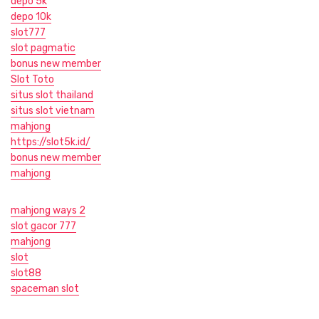
depo 5k
depo 10k
slot777
slot pagmatic
bonus new member
Slot Toto
situs slot thailand
situs slot vietnam
mahjong
https://slot5k.id/
bonus new member
mahjong
mahjong ways 2
slot gacor 777
mahjong
slot
slot88
spaceman slot