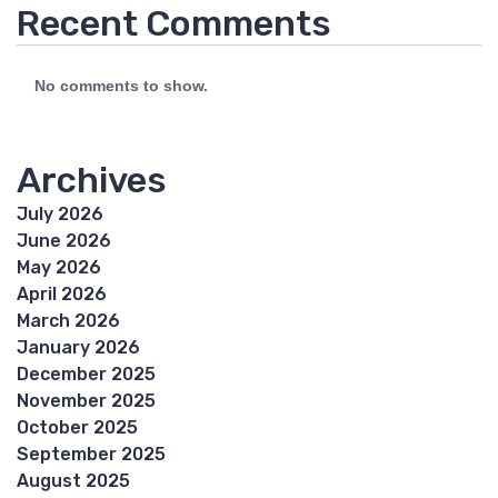
Recent Comments
No comments to show.
Archives
July 2026
June 2026
May 2026
April 2026
March 2026
January 2026
December 2025
November 2025
October 2025
September 2025
August 2025