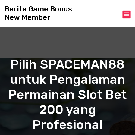
S
Berita Game Bonus
k
New Member
i
p
t
o
c
o
n
Pilih SPACEMAN88
t
e
untuk Pengalaman
n
t
Permainan Slot Bet
200 yang
Profesional