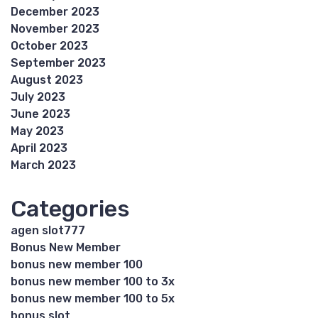
December 2023
November 2023
October 2023
September 2023
August 2023
July 2023
June 2023
May 2023
April 2023
March 2023
Categories
agen slot777
Bonus New Member
bonus new member 100
bonus new member 100 to 3x
bonus new member 100 to 5x
bonus slot