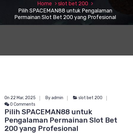
Home
slot bet 200
Pilih SPACEMAN88 untuk Pengalaman
Permainan Slot Bet 200 yang Profesional
On 22 Mar, 2025
By admin
slot bet 200
0 Comments
Pilih SPACEMAN88 untuk
Pengalaman Permainan Slot Bet
200 yang Profesional