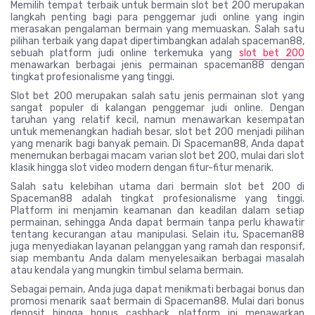
Memilih tempat terbaik untuk bermain slot bet 200 merupakan
langkah penting bagi para penggemar judi online yang ingin
merasakan pengalaman bermain yang memuaskan. Salah satu
pilihan terbaik yang dapat dipertimbangkan adalah spaceman88,
sebuah platform judi online terkemuka yang
slot bet 200
menawarkan berbagai jenis permainan spaceman88 dengan
tingkat profesionalisme yang tinggi.
Slot bet 200 merupakan salah satu jenis permainan slot yang
sangat populer di kalangan penggemar judi online. Dengan
taruhan yang relatif kecil, namun menawarkan kesempatan
untuk memenangkan hadiah besar, slot bet 200 menjadi pilihan
yang menarik bagi banyak pemain. Di Spaceman88, Anda dapat
menemukan berbagai macam varian slot bet 200, mulai dari slot
klasik hingga slot video modern dengan fitur-fitur menarik.
Salah satu kelebihan utama dari bermain slot bet 200 di
Spaceman88 adalah tingkat profesionalisme yang tinggi.
Platform ini menjamin keamanan dan keadilan dalam setiap
permainan, sehingga Anda dapat bermain tanpa perlu khawatir
tentang kecurangan atau manipulasi. Selain itu, Spaceman88
juga menyediakan layanan pelanggan yang ramah dan responsif,
siap membantu Anda dalam menyelesaikan berbagai masalah
atau kendala yang mungkin timbul selama bermain.
Sebagai pemain, Anda juga dapat menikmati berbagai bonus dan
promosi menarik saat bermain di Spaceman88. Mulai dari bonus
deposit hingga bonus cashback, platform ini menawarkan