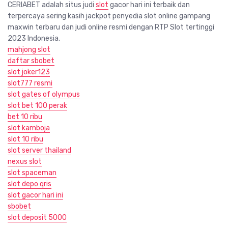
CERIABET adalah situs judi
slot
gacor hari ini terbaik dan
terpercaya sering kasih jackpot penyedia slot online gampang
maxwin terbaru dan judi online resmi dengan RTP Slot tertinggi
2023 Indonesia.
mahjong slot
daftar sbobet
slot joker123
slot777 resmi
slot gates of olympus
slot bet 100 perak
bet 10 ribu
slot kamboja
slot 10 ribu
slot server thailand
nexus slot
slot spaceman
slot depo qris
slot gacor hari ini
sbobet
slot deposit 5000