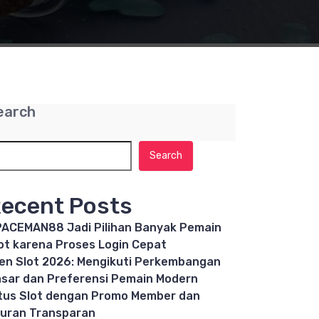
earch
Search
ecent Posts
ACEMAN88 Jadi Pilihan Banyak Pemain
ot karena Proses Login Cepat
en Slot 2026: Mengikuti Perkembangan
sar dan Preferensi Pemain Modern
tus Slot dengan Promo Member dan
uran Transparan