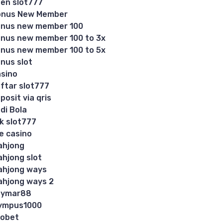
en slot777
onus New Member
nus new member 100
nus new member 100 to 3x
nus new member 100 to 5x
nus slot
sino
ftar slot777
posit via qris
di Bola
nk slot777
ve casino
ahjong
hjong slot
hjong ways
hjong ways 2
eymar88
ympus1000
obet