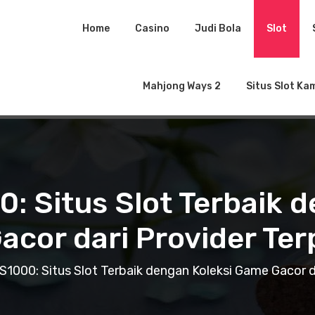
Home
Casino
Judi Bola
Slot
Mahjong Ways 2
Situs Slot Ka
 Situs Slot Terbaik d
cor dari Provider Te
000: Situs Slot Terbaik dengan Koleksi Game Gacor d