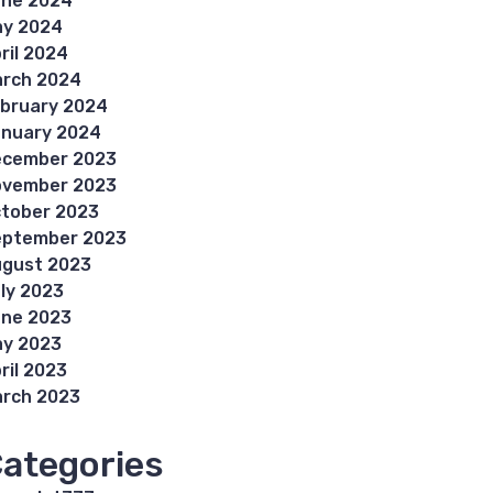
ne 2024
y 2024
ril 2024
rch 2024
bruary 2024
nuary 2024
ecember 2023
ovember 2023
tober 2023
eptember 2023
gust 2023
ly 2023
ne 2023
y 2023
ril 2023
rch 2023
ategories