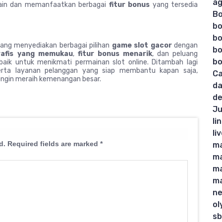
ag
rmain dan memanfaatkan berbagai
fitur bonus
yang tersedia
B
bo
bo
ang menyediakan berbagai pilihan
game slot gacor
dengan
bo
rafis yang memukau
,
fitur bonus menarik
, dan peluang
bo
baik untuk menikmati permainan slot online. Ditambah lagi
erta layanan pelanggan yang siap membantu kapan saja,
Ca
ingin meraih kemenangan besar.
da
de
Ju
li
li
d.
Required fields are marked
*
m
ma
ma
ma
n
ol
sb