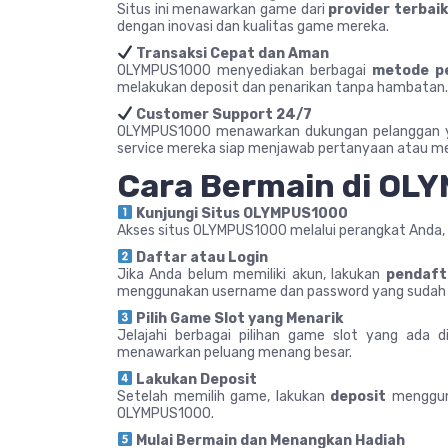
Situs ini menawarkan game dari
provider terbai
dengan inovasi dan kualitas game mereka.
Transaksi Cepat dan Aman
OLYMPUS1000 menyediakan berbagai
metode p
melakukan deposit dan penarikan tanpa hambatan.
Customer Support 24/7
OLYMPUS1000 menawarkan dukungan pelanggan y
service mereka siap menjawab pertanyaan atau m
Cara Bermain di OL
Kunjungi Situs OLYMPUS1000
Akses situs OLYMPUS1000 melalui perangkat Anda, b
Daftar atau Login
Jika Anda belum memiliki akun, lakukan
pendaft
menggunakan username dan password yang sudah 
Pilih Game Slot yang Menarik
Jelajahi berbagai pilihan game slot yang ada
menawarkan peluang menang besar.
Lakukan Deposit
Setelah memilih game, lakukan
deposit
mengguna
OLYMPUS1000.
Mulai Bermain dan Menangkan Hadiah