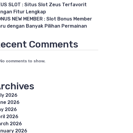
US SLOT : Situs Slot Zeus Terfavorit
ngan Fitur Lengkap
NUS NEW MEMBER : Slot Bonus Member
ru dengan Banyak Pilihan Permainan
ecent Comments
No comments to show.
rchives
ly 2026
ne 2026
y 2026
ril 2026
rch 2026
nuary 2026