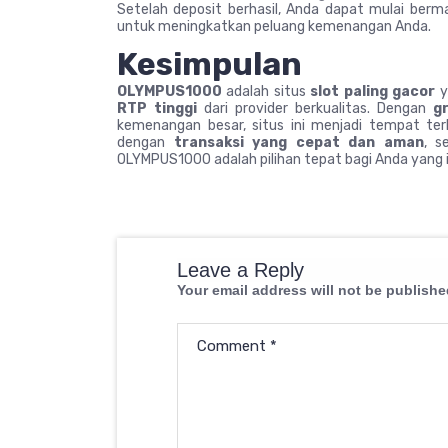
Setelah deposit berhasil, Anda dapat mulai be
untuk meningkatkan peluang kemenangan Anda.
Kesimpulan
OLYMPUS1000
adalah situs
slot paling gacor
y
RTP tinggi
dari provider berkualitas. Dengan
g
kemenangan besar, situs ini menjadi tempat ter
dengan
transaksi yang cepat dan aman
, s
OLYMPUS1000 adalah pilihan tepat bagi Anda yang 
Leave a Reply
Your email address will not be publishe
Comment
*