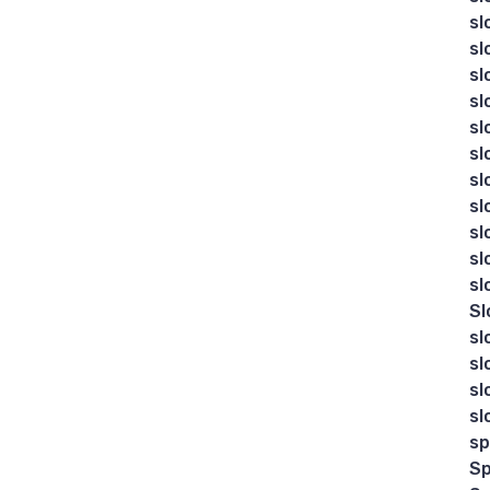
sl
sl
sl
sl
sl
sl
sl
sl
sl
sl
sl
Sl
sl
sl
sl
sl
s
Sp