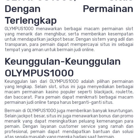
Dengan Permainan
Terlengkap
OLYMPUS1000 menawarkan berbagai macam permainan slot
yang menarik dan menghibur, serta memberikan kesempatan
untuk mendapatkan jackpot besar. Dengan sistem yang adil dan
transparan, para pemain dapat mempercayai situs ini sebagai
tempat yang aman untuk bermain judi online.
Keunggulan-Keunggulan
OLYMPUS1000
Keunggulan lain dari OLYMPUS1000 adalah pilihan permainan
yang lengkap. Selain slot, situs ini juga menyediakan berbagai
macam permainan kasino populer seperti blackjack, roulette,
dan baccarat. Para pemain dapat menikmati berbagai macam
permainan judi online tanpa harus berganti-ganti situs.
Bermain di OLYMPUS1000 juga memberikan banyak keuntungan.
Selain jackpot besar, situs ini juga menawarkan bonus dan promo
menarik yang dapat meningkatkan peluang kemenangan para
pemain. Dengan layanan customer service yang ramah dan
profesional, pemain dapat mendapatkan bantuan dan solusi
atas segala masalah yang mereka hadapi saat bermain.