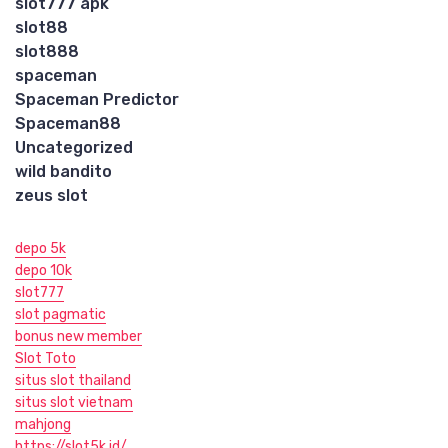
slot777 apk
slot88
slot888
spaceman
Spaceman Predictor
Spaceman88
Uncategorized
wild bandito
zeus slot
depo 5k
depo 10k
slot777
slot pagmatic
bonus new member
Slot Toto
situs slot thailand
situs slot vietnam
mahjong
https://slot5k.id/