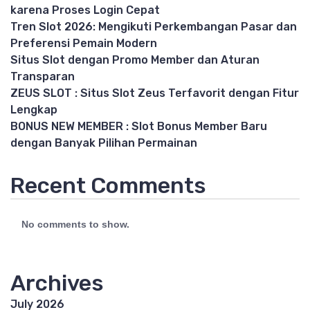
karena Proses Login Cepat
Tren Slot 2026: Mengikuti Perkembangan Pasar dan
Preferensi Pemain Modern
Situs Slot dengan Promo Member dan Aturan
Transparan
ZEUS SLOT : Situs Slot Zeus Terfavorit dengan Fitur
Lengkap
BONUS NEW MEMBER : Slot Bonus Member Baru
dengan Banyak Pilihan Permainan
Recent Comments
No comments to show.
Archives
July 2026