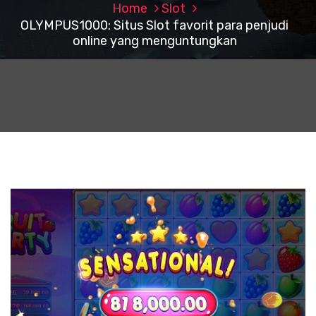
Home
Slot
OLYMPUS1000: Situs Slot favorit para penjudi
online yang menguntungkan