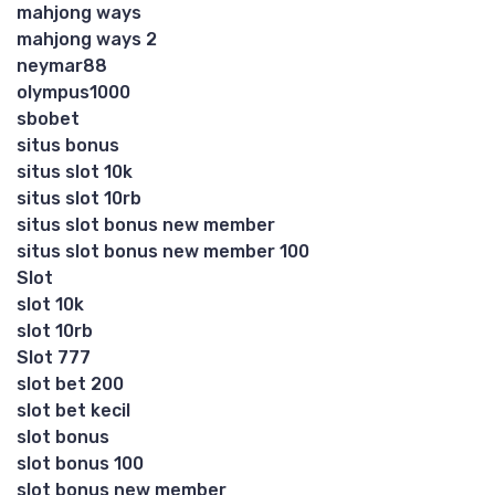
mahjong ways
mahjong ways 2
neymar88
olympus1000
sbobet
situs bonus
situs slot 10k
situs slot 10rb
situs slot bonus new member
situs slot bonus new member 100
Slot
slot 10k
slot 10rb
Slot 777
slot bet 200
slot bet kecil
slot bonus
slot bonus 100
slot bonus new member