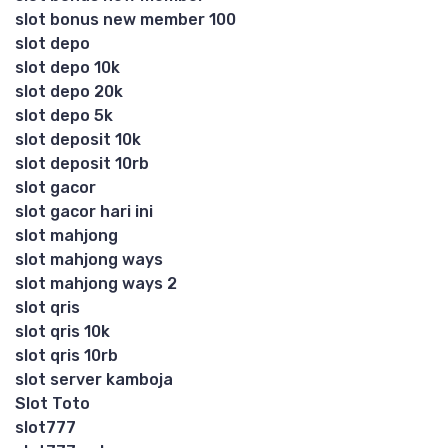
slot bonus new member 100
slot depo
slot depo 10k
slot depo 20k
slot depo 5k
slot deposit 10k
slot deposit 10rb
slot gacor
slot gacor hari ini
slot mahjong
slot mahjong ways
slot mahjong ways 2
slot qris
slot qris 10k
slot qris 10rb
slot server kamboja
Slot Toto
slot777