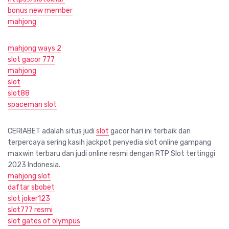
bonus new member
mahjong
mahjong ways 2
slot gacor 777
mahjong
slot
slot88
spaceman slot
CERIABET adalah situs judi
slot
gacor hari ini terbaik dan
terpercaya sering kasih jackpot penyedia slot online gampang
maxwin terbaru dan judi online resmi dengan RTP Slot tertinggi
2023 Indonesia.
mahjong slot
daftar sbobet
slot joker123
slot777 resmi
slot gates of olympus