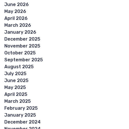
June 2026
May 2026
April 2026
March 2026
January 2026
December 2025
November 2025
October 2025
September 2025
August 2025
July 2025
June 2025
May 2025
April 2025
March 2025
February 2025
January 2025
December 2024
November 2024