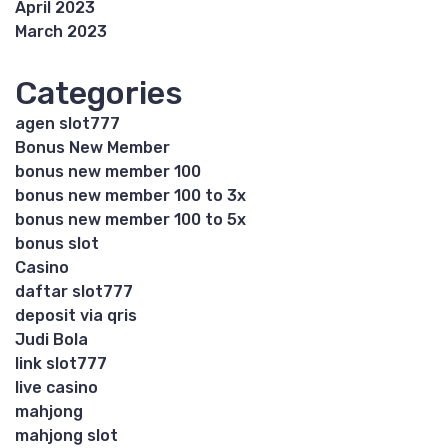
April 2023
March 2023
Categories
agen slot777
Bonus New Member
bonus new member 100
bonus new member 100 to 3x
bonus new member 100 to 5x
bonus slot
Casino
daftar slot777
deposit via qris
Judi Bola
link slot777
live casino
mahjong
mahjong slot