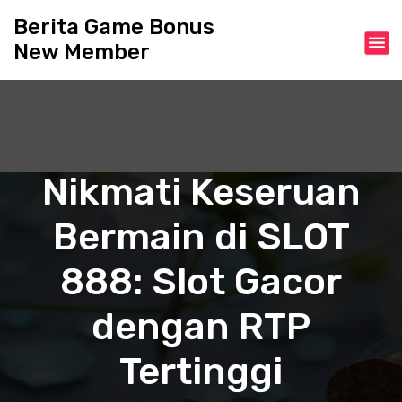
S
Berita Game Bonus
k
New Member
i
p
t
o
c
o
n
Nikmati Keseruan
t
e
Bermain di SLOT
n
t
888: Slot Gacor
dengan RTP
Tertinggi