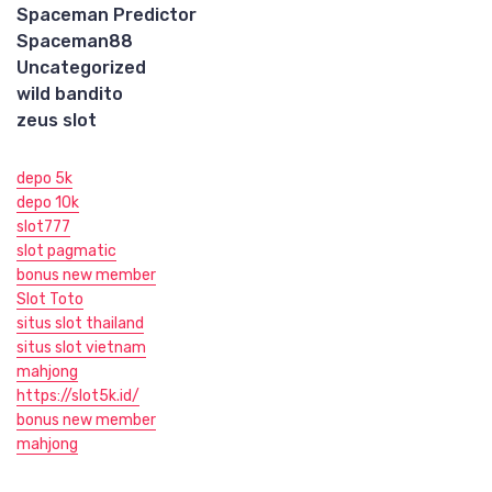
Spaceman Predictor
Spaceman88
Uncategorized
wild bandito
zeus slot
depo 5k
depo 10k
slot777
slot pagmatic
bonus new member
Slot Toto
situs slot thailand
situs slot vietnam
mahjong
https://slot5k.id/
bonus new member
mahjong