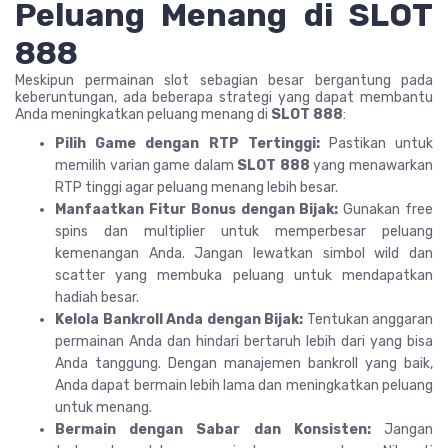
Peluang Menang di SLOT
888
Meskipun permainan slot sebagian besar bergantung pada
keberuntungan, ada beberapa strategi yang dapat membantu
Anda meningkatkan peluang menang di
SLOT 888
:
Pilih Game dengan RTP Tertinggi:
Pastikan untuk
memilih varian game dalam
SLOT 888
yang menawarkan
RTP tinggi agar peluang menang lebih besar.
Manfaatkan Fitur Bonus dengan Bijak:
Gunakan free
spins dan multiplier untuk memperbesar peluang
kemenangan Anda. Jangan lewatkan simbol wild dan
scatter yang membuka peluang untuk mendapatkan
hadiah besar.
Kelola Bankroll Anda dengan Bijak:
Tentukan anggaran
permainan Anda dan hindari bertaruh lebih dari yang bisa
Anda tanggung. Dengan manajemen bankroll yang baik,
Anda dapat bermain lebih lama dan meningkatkan peluang
untuk menang.
Bermain dengan Sabar dan Konsisten:
Jangan