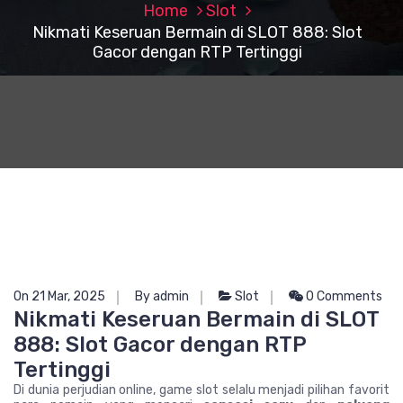
Home
Slot
Nikmati Keseruan Bermain di SLOT 888: Slot
Gacor dengan RTP Tertinggi
On 21 Mar, 2025
By admin
Slot
0 Comments
Nikmati Keseruan Bermain di SLOT
888: Slot Gacor dengan RTP
Tertinggi
Di dunia perjudian online, game slot selalu menjadi pilihan favorit