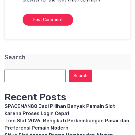
browser for the next time I comment.
Search
Search
Recent Posts
SPACEMAN88 Jadi Pilihan Banyak Pemain Slot
karena Proses Login Cepat
Tren Slot 2026: Mengikuti Perkembangan Pasar dan
Preferensi Pemain Modern