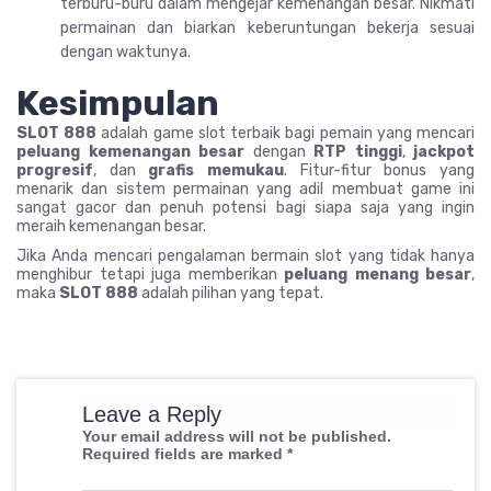
terburu-buru dalam mengejar kemenangan besar. Nikmati
permainan dan biarkan keberuntungan bekerja sesuai
dengan waktunya.
Kesimpulan
SLOT 888
adalah game slot terbaik bagi pemain yang mencari
peluang kemenangan besar
dengan
RTP tinggi
,
jackpot
progresif
, dan
grafis memukau
. Fitur-fitur bonus yang
menarik dan sistem permainan yang adil membuat game ini
sangat gacor dan penuh potensi bagi siapa saja yang ingin
meraih kemenangan besar.
Jika Anda mencari pengalaman bermain slot yang tidak hanya
menghibur tetapi juga memberikan
peluang menang besar
,
maka
SLOT 888
adalah pilihan yang tepat.
Leave a Reply
Your email address will not be published.
Required fields are marked
*