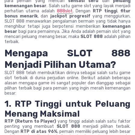
para pemain yang mencari
sensasi seru
dan
peluang
kemenangan besar
. Salah satu game slot yang layak menjadi
perhatian utama adalah
888slot
. Dengan
RTP tinggi
,
fitur
bonus menarik
, dan
jackpot progresif
yang menggiurkan,
SLOT 888 menawarkan pengalaman bermain yang tidak hanya
menghibur tetapi juga berpotensi memberikan
kemenangan
besar
bagi para pemainnya. Jika Anda adalah pemain slot yang
mencari peluang menang besar, maka
SLOT 888
adalah pilihan
terbaik.
Mengapa SLOT 888
Menjadi Pilihan Utama?
SLOT 888 telah membuktikan dirinya sebagai salah satu game
slot terbaik di dunia perjudian online. Berikut adalah beberapa
alasan mengapa game ini sangat populer dan dianggap sebagai
pilihan terbaik bagi para pemain yang ingin meraih kemenangan
besar:
1. RTP Tinggi untuk Peluang
Menang Maksimal
RTP (Return to Player)
yang tinggi adalah salah satu faktor
penting yang membuat
SLOT 888
menjadi pilihan terbaik.
Dengan
RTP di atas 96%
, pemain memiliki peluang lebih besar