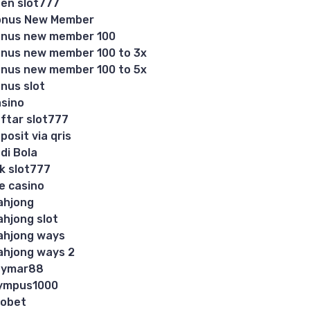
en slot777
onus New Member
nus new member 100
nus new member 100 to 3x
nus new member 100 to 5x
nus slot
sino
ftar slot777
posit via qris
di Bola
nk slot777
ve casino
ahjong
hjong slot
hjong ways
hjong ways 2
eymar88
ympus1000
obet