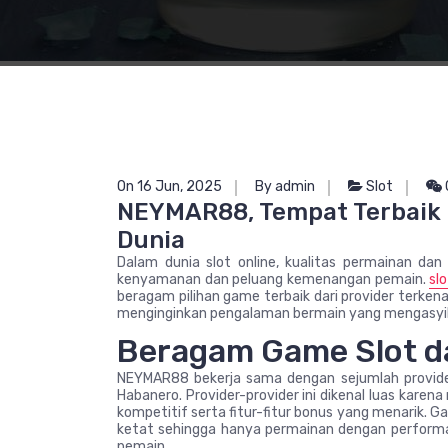
On 16 Jun, 2025
By admin
Slot
NEYMAR88, Tempat Terbaik u
Dunia
Dalam dunia slot online, kualitas permainan da
kenyamanan dan peluang kemenangan pemain.
sl
beragam pilihan game terbaik dari provider terkenal
menginginkan pengalaman bermain yang mengasyik
Beragam Game Slot da
NEYMAR88 bekerja sama dengan sejumlah provide
Habanero. Provider-provider ini dikenal luas kare
kompetitif serta fitur-fitur bonus yang menarik.
ketat sehingga hanya permainan dengan performa 
pemain.