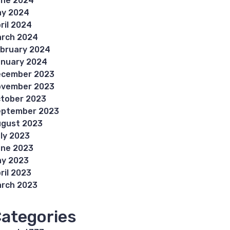
ne 2024
y 2024
ril 2024
rch 2024
bruary 2024
nuary 2024
ecember 2023
ovember 2023
tober 2023
eptember 2023
gust 2023
ly 2023
ne 2023
y 2023
ril 2023
rch 2023
ategories