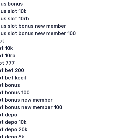
tus bonus
tus slot 10k
tus slot 10rb
tus slot bonus new member
tus slot bonus new member 100
ot
ot 10k
ot 10rb
ot 777
ot bet 200
ot bet kecil
ot bonus
ot bonus 100
ot bonus new member
ot bonus new member 100
ot depo
ot depo 10k
ot depo 20k
ot depo 5k