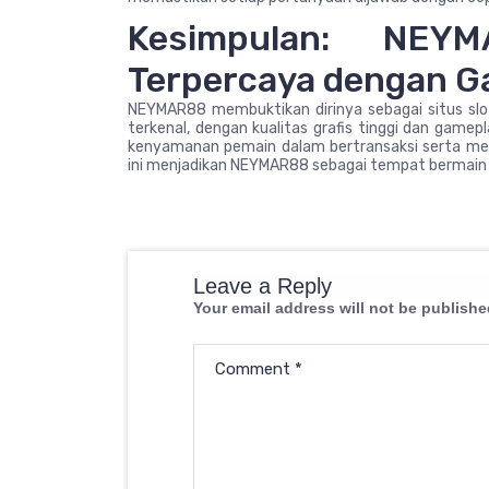
Kesimpulan: NEYM
Terpercaya dengan G
NEYMAR88 membuktikan dirinya sebagai situs slot
terkenal, dengan kualitas grafis tinggi dan gam
kenyamanan pemain dalam bertransaksi serta me
ini menjadikan NEYMAR88 sebagai tempat bermain 
Leave a Reply
Your email address will not be publishe
Comment
*