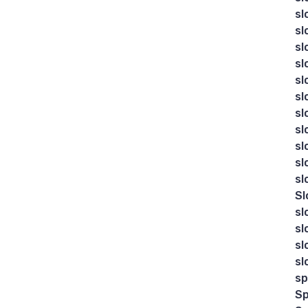
sl
sl
sl
sl
sl
sl
sl
sl
sl
sl
sl
Sl
sl
sl
sl
sl
s
Sp