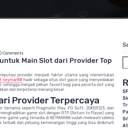
S
0 Comments
ntuk Main Slot dari Provider Top
n reputasi provider menjadi faktor utama yang menentukan
R
ot neymar88
hadir sebagai situs slot gacor yang menyediakan
, sehingga menjadi pilihan favorit bagi para pecinta slot yang
kan dan berpotensi menang besar.
SP
ri Provider Terpercaya
Sl
Tr
r ternama seperti Pragmatic Play, PG Soft, JOKER123, dan
Pa
na menghadirkan game slot dengan RTP (Return to Player) yang
 Game-game yang tersedia di NEYMAR88 sudah melewati seleksi
Si
terbaik dan peluang kemenangan tinggi yang bisa dinikmati
At