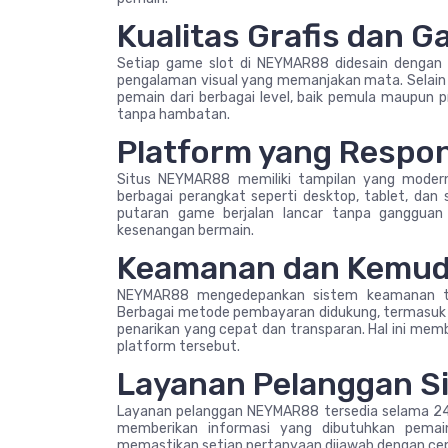
Kualitas Grafis dan 
Setiap game slot di NEYMAR88 didesain dengan
pengalaman visual yang memanjakan mata. Selain
pemain dari berbagai level, baik pemula maupun
tanpa hambatan.
Platform yang Respon
Situs NEYMAR88 memiliki tampilan yang modern
berbagai perangkat seperti desktop, tablet, dan
putaran game berjalan lancar tanpa gangguan
kesenangan bermain.
Keamanan dan Kemud
NEYMAR88 mengedepankan sistem keamanan te
Berbagai metode pembayaran didukung, termasuk tr
penarikan yang cepat dan transparan. Hal ini me
platform tersebut.
Layanan Pelanggan Si
Layanan pelanggan NEYMAR88 tersedia selama 2
memberikan informasi yang dibutuhkan pemain
memastikan setiap pertanyaan dijawab dengan cep