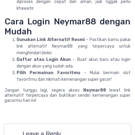
diproses dengan cepat dan aman, jadi nggak perlu
khawatir.
Cara Login Neymar88 dengan
Mudah
Gunakan Link Alternatif Resmi
– Pastikan kamu pakai
link alternatif Neymar88 yang terpercaya untuk
menghindari blokir.
Daftar atau Login Akun
– Buat akun baru atau login
dengan akun yang sudah ada.
Pilih Permainan Favoritmu
– Mulai bermain slot
favoritmu dan nikmati kemenangan super gacor!
Jangan tunggu lagi, segera akses
Neymar88
lewat link
alternatif terpercaya dan buktikan sendiri kemenangan super
gacormu hari ini!
Leave a Reply