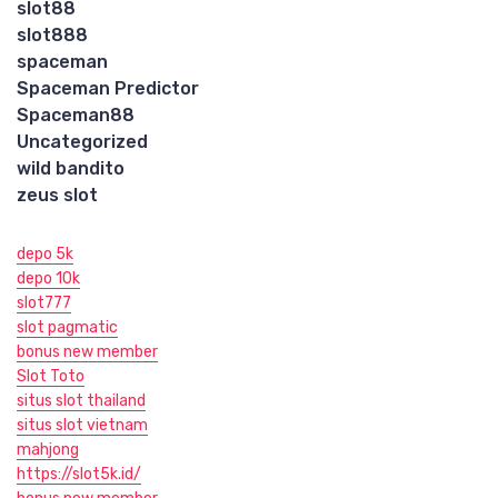
slot88
slot888
spaceman
Spaceman Predictor
Spaceman88
Uncategorized
wild bandito
zeus slot
depo 5k
depo 10k
slot777
slot pagmatic
bonus new member
Slot Toto
situs slot thailand
situs slot vietnam
mahjong
https://slot5k.id/