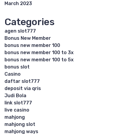
March 2023
Categories
agen slot777
Bonus New Member
bonus new member 100
bonus new member 100 to 3x
bonus new member 100 to 5x
bonus slot
Casino
daftar slot777
deposit via qris
Judi Bola
link slot777
live casino
mahjong
mahjong slot
mahjong ways