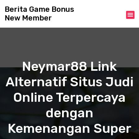
S
Berita Game Bonus
k
New Member
i
p
t
o
c
o
n
Neymar88 Link
t
e
Alternatif Situs Judi
n
t
Online Terpercaya
dengan
Kemenangan Super