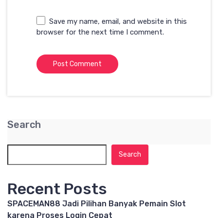
Save my name, email, and website in this
browser for the next time I comment.
Search
Search
Recent Posts
SPACEMAN88 Jadi Pilihan Banyak Pemain Slot
karena Proses Login Cepat