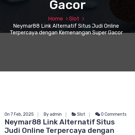
Gacor
Home
Slot
Neymar88 Link Alternatif Situs Judi Online
Terpercaya dengan Kemenangan Super Gacor
On 7 Feb, 2025
By admin
Slot
0 Comments
Neymar88 Link Alternatif Situs
Judi Online Terpercaya dengan