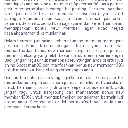
mendapatkan bonus new member di Spaceman88, para pemain
perlu memperhatikan beberapa hal penting. Pertama, pastikan
situs judi online tersebut memiliki lisensi resmi yang valid,
sehingga keamanan dan keadilan dalam bermain judi online
terjamin. Selain itu, perhatikan juga syarat dan ketentuan dalam
mendapatkan bonus new member, agar tidak terjadi
kesalahpahaman di kemudian hari.
Dalam bermain judi online, keberuntungan memang memegang
peranan penting. Namun, dengan strategi yang tepat dan
memanfaatkan bonus new member dengan bijak, para pemain
memiliki peluang yang lebih besar untuk meraih kemenangan.
Jadi, jangan ragu untuk mencoba peruntungan anda di situs judi
online Spaceman88 dan manfaatkan bonus new member 100%
untuk meningkatkan peluang kemenangan anda.
Dengan tambahan saldo yang signifikan dan kesempatan untuk
meraih kemenangan besar, para pemain memiliki motivasi ekstra
untuk bermain di situs judi online seperti Spaceman88. Jadi,
jangan ragu untuk bergabung dan manfaatkan bonus new
member 100% untuk mengoptimalkan pengalaman bermain judi
online anda. Semoga artikel ini bermanfaat bagi anda para
pembaca. Terima kasih.