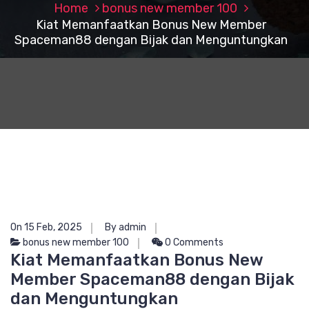
Home
bonus new member 100
Kiat Memanfaatkan Bonus New Member
Spaceman88 dengan Bijak dan Menguntungkan
On 15 Feb, 2025
By admin
bonus new member 100
0 Comments
Kiat Memanfaatkan Bonus New
Member Spaceman88 dengan Bijak
dan Menguntungkan