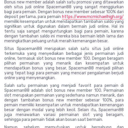
Bonus new member adalah salah satu promosi yang ditawarkan
oleh situs judi online Spaceman88 yang sangat menggiurkan
bagi para pemain. Dengan bonus new member sebesar 100% dari
deposit pertama, para pemain
https://www.mcmichaelhigh.org/
memiliki kesempatan untuk mendapatkan tambahan saldo yang
signifikan untuk digunakan dalam bermain judi online. Hal ini
tentu saja sangat menguntungkan bagi para pemain, karena
dengan tambahan saldo ini mereka bisa bermain lebih lama dan
meningkatkan peluang untuk meraih kemenangan besar.
Situs Spaceman88 merupakan salah satu situs judi online
terkemuka yang menyediakan berbagai jenis permainan judi
online, termasuk slot bonus new member 100. Dengan beragam
pilihan permainan yang menarik dan kesempatan untuk
mendapatkan bonus yang besar, Spaceman88 menjadi pilihan
yang tepat bagi para pemain yang mencari pengalaman berjudi
online yang menyenangkan.
Salah satu permainan yang menjadi favorit para pemain di
Spaceman88 adalah slot bonus new member 100. Permainan
slot merupakan permainan yang sederhana namun menarik, dan
dengan tambahan bonus new member sebesar 100%, para
pemain memiliki kesempatan untuk mendapatkan kemenangan
besar dengan modal yang lebih kecil. Selain itu, Spaceman88
juga menawarkan variasi permainan slot yang beragam,
sehingga para pemain tidak akan bosan saat bermain.
Namun, sebelum memutuskan untuk bergabung dan