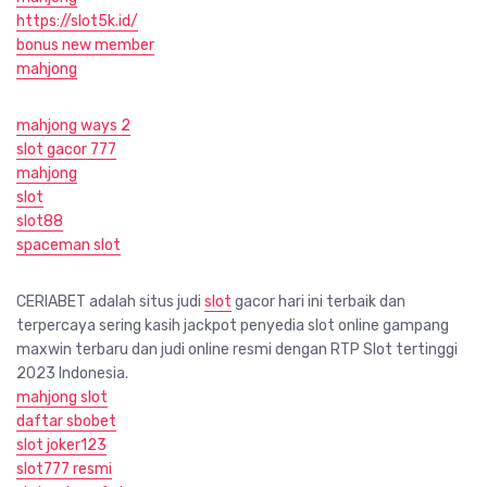
https://slot5k.id/
bonus new member
mahjong
mahjong ways 2
slot gacor 777
mahjong
slot
slot88
spaceman slot
CERIABET adalah situs judi
slot
gacor hari ini terbaik dan
terpercaya sering kasih jackpot penyedia slot online gampang
maxwin terbaru dan judi online resmi dengan RTP Slot tertinggi
2023 Indonesia.
mahjong slot
daftar sbobet
slot joker123
slot777 resmi