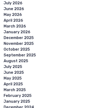
July 2026
June 2026
May 2026
April 2026
March 2026
January 2026
December 2025
November 2025
October 2025
September 2025
August 2025
July 2025
June 2025
May 2025
April 2025
March 2025
February 2025
January 2025
December 2024