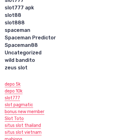
slot777
slot777 apk
slot88
slot888
spaceman
Spaceman Predictor
Spaceman88
Uncategorized
wild bandito
zeus slot
depo 5k
depo 10k
slot777
slot pagmatic
bonus new member
Slot Toto
situs slot thailand
situs slot vietnam
mahjong