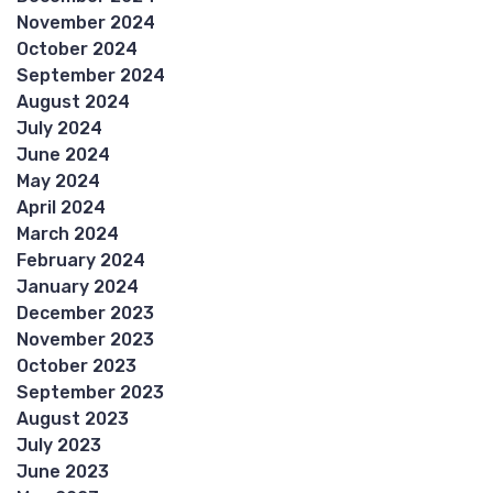
November 2024
October 2024
September 2024
August 2024
July 2024
June 2024
May 2024
April 2024
March 2024
February 2024
January 2024
December 2023
November 2023
October 2023
September 2023
August 2023
July 2023
June 2023