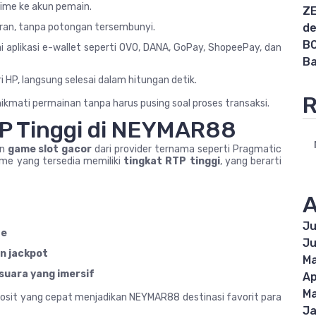
time ke akun pemain.
ZE
ran, tanpa potongan tersembunyi.
de
BO
 aplikasi e-wallet seperti OVO, DANA, GoPay, ShopeePay, dan
Ba
i HP, langsung selesai dalam hitungan detik.
R
ikmati permainan tanpa harus pusing soal proses transaksi.
TP Tinggi di NEYMAR88
an
game slot gacor
dari provider ternama seperti Pragmatic
me yang tersedia memiliki
tingkat RTP tinggi
, yang berarti
A
Ju
te
Ju
an jackpot
Ma
 suara yang imersif
Ap
Ma
osit yang cepat menjadikan NEYMAR88 destinasi favorit para
Ja