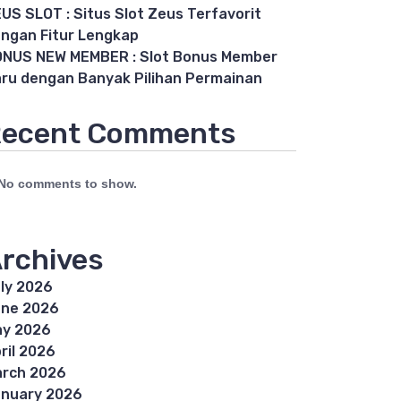
US SLOT : Situs Slot Zeus Terfavorit
ngan Fitur Lengkap
NUS NEW MEMBER : Slot Bonus Member
ru dengan Banyak Pilihan Permainan
ecent Comments
No comments to show.
rchives
ly 2026
ne 2026
y 2026
ril 2026
rch 2026
nuary 2026