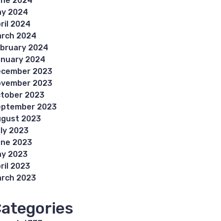
ne 2024
y 2024
ril 2024
rch 2024
bruary 2024
nuary 2024
ecember 2023
ovember 2023
tober 2023
eptember 2023
gust 2023
ly 2023
ne 2023
y 2023
ril 2023
rch 2023
ategories