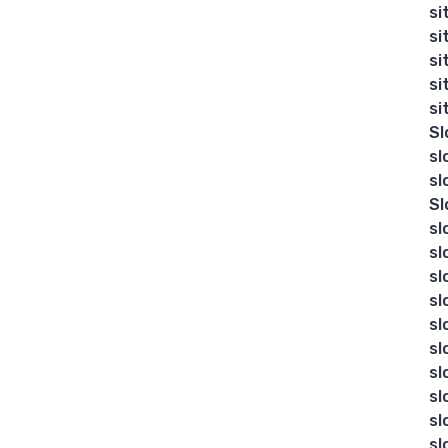
si
si
si
si
si
Sl
sl
sl
Sl
sl
sl
sl
sl
sl
sl
sl
sl
sl
sl