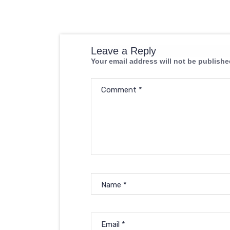
Leave a Reply
Your email address will not be publishe
Comment
*
Name
*
Email
*