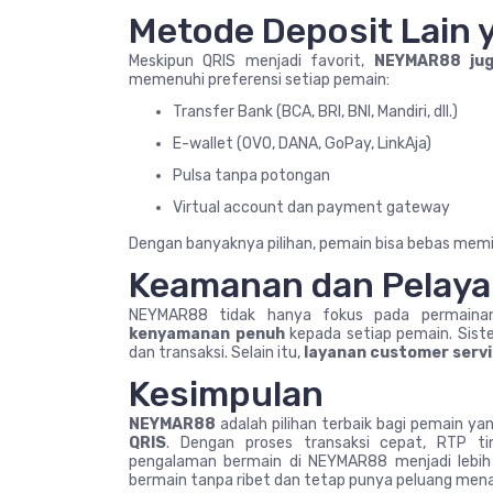
Metode Deposit Lain 
Meskipun QRIS menjadi favorit,
NEYMAR88 jug
memenuhi preferensi setiap pemain:
Transfer Bank (BCA, BRI, BNI, Mandiri, dll.)
E-wallet (OVO, DANA, GoPay, LinkAja)
Pulsa tanpa potongan
Virtual account dan payment gateway
Dengan banyaknya pilihan, pemain bisa bebas mem
Keamanan dan Pelaya
NEYMAR88 tidak hanya fokus pada permainan
kenyamanan penuh
kepada setiap pemain. Siste
dan transaksi. Selain itu,
layanan customer servi
Kesimpulan
NEYMAR88
adalah pilihan terbaik bagi pemain y
QRIS
. Dengan proses transaksi cepat, RTP ti
pengalaman bermain di NEYMAR88 menjadi lebih 
bermain tanpa ribet dan tetap punya peluang men