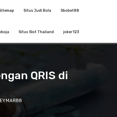
Sitemap
Situs Judi Bola
Sbobet88
mboja
Situs Slot Thailand
joker123
ngan QRIS di
 NEYMAR88