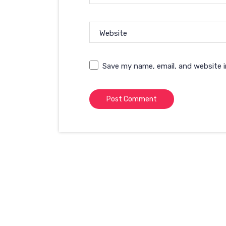
Website
Save my name, email, and website i