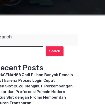
earch
Search
ecent Posts
ACEMAN88 Jadi Pilihan Banyak Pemain
ot karena Proses Login Cepat
en Slot 2026: Mengikuti Perkembangan
sar dan Preferensi Pemain Modern
tus Slot dengan Promo Member dan
uran Transparan