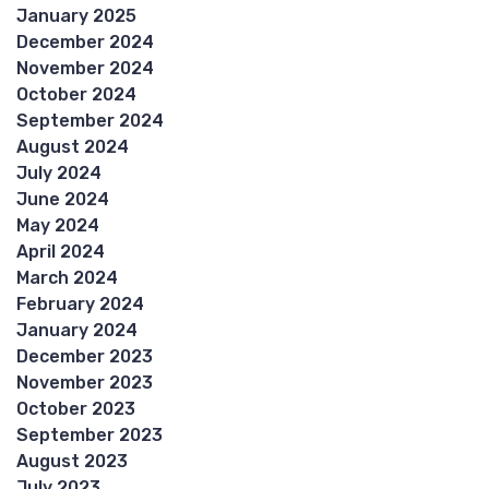
January 2025
December 2024
November 2024
October 2024
September 2024
August 2024
July 2024
June 2024
May 2024
April 2024
March 2024
February 2024
January 2024
December 2023
November 2023
October 2023
September 2023
August 2023
July 2023