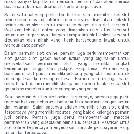
masih banyak lagi. Hal ini membuat pemain tidak akan merasa
bosan saat bermain di situs slot online terpercaya.
Salah satu hal yang perlu diperhatikan saat memilih situs slot
online terpercaya adalah link slot online yang disediakan. Link slot
online adalah akses untuk masuk ke dalam situs slot tersebut.
Pastikan link slot online yang disediakan oleh situs tersebut
aman dan terpercaya. Jangan sampai link slot online tersebut
digunakan oleh pihak yang tidak bertanggung jawab untuk
mencuri data pemain.
Dalam bermain slot online, pemain juga perlu memperhatikan
slot gacor. Slot gacor adalah istilah yang digunakan untuk
menyebutkan permainan slot yang memiliki tingkat
kemenangan tinggi atau jackpot yang besar. Pemain yang
bermain di slot gacor memiliki peluang yang lebih besar untuk
mendapatkan kemenangan besar. Namun, pemain juga harus
berhati-hati dalam memilih slot gacor, karena tidak semua slot
gacor bisa memberikan kemenangan yang besar.
Saat bermain di situs slot online terpercaya, pemain juga perlu
memperhatikan beberapa hal agar bisa bermain dengan aman
dan nyaman. Salah satunya adalah memilih situs slot online
terpercaya yang memiliki reputasi yang baik di kalangan pemain
judi online. Pemain juga perlu memperhatikan metode
pembayaran yang disediakan oleh situs tersebut. Pastikan situs
slot online terpercaya menyediakan metode pembayaran yang
aman dan terpercaya.