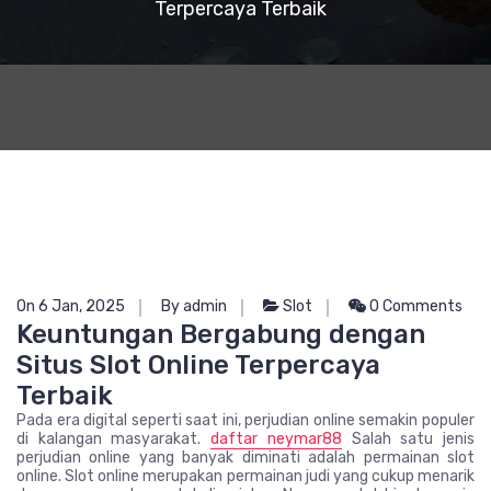
Terpercaya Terbaik
On 6 Jan, 2025
By admin
Slot
0 Comments
Keuntungan Bergabung dengan
Situs Slot Online Terpercaya
Terbaik
Pada era digital seperti saat ini, perjudian online semakin populer
di kalangan masyarakat.
daftar neymar88
Salah satu jenis
perjudian online yang banyak diminati adalah permainan slot
online. Slot online merupakan permainan judi yang cukup menarik