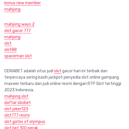
bonus new member
mahjong
mahjong ways 2
slot gacor 777
mahjong
slot
slot88
spaceman slot
CERIABET adalah situs judi
slot
gacor hari ini terbaik dan
terpercaya sering kasih jackpot penyedia slot online gampang
maxwin terbaru dan judi online resmi dengan RTP Slot tertinggi
2023 Indonesia.
mahjong slot
daftar sbobet
slot joker123
slot777 resmi
slot gates of olympus
slot bet 100 perak