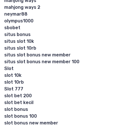
mahjong ways
mahjong ways 2
neymar88
olympus1000
sbobet
situs bonus
situs slot 10k
situs slot 10rb
situs slot bonus new member
situs slot bonus new member 100
Slot
slot 10k
slot 10rb
Slot 777
slot bet 200
slot bet kecil
slot bonus
slot bonus 100
slot bonus new member