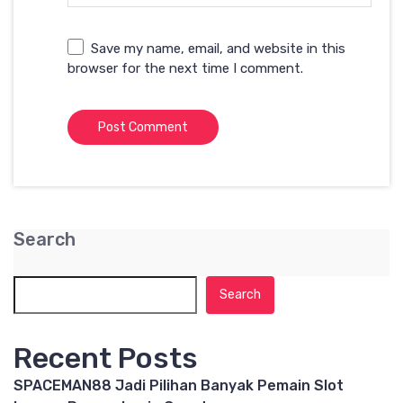
Save my name, email, and website in this
browser for the next time I comment.
Search
Search
Recent Posts
SPACEMAN88 Jadi Pilihan Banyak Pemain Slot