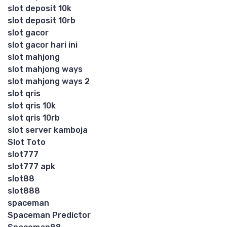
slot deposit 10k
slot deposit 10rb
slot gacor
slot gacor hari ini
slot mahjong
slot mahjong ways
slot mahjong ways 2
slot qris
slot qris 10k
slot qris 10rb
slot server kamboja
Slot Toto
slot777
slot777 apk
slot88
slot888
spaceman
Spaceman Predictor