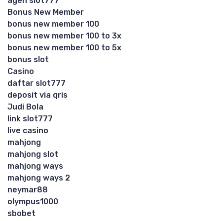
agen slot777
Bonus New Member
bonus new member 100
bonus new member 100 to 3x
bonus new member 100 to 5x
bonus slot
Casino
daftar slot777
deposit via qris
Judi Bola
link slot777
live casino
mahjong
mahjong slot
mahjong ways
mahjong ways 2
neymar88
olympus1000
sbobet