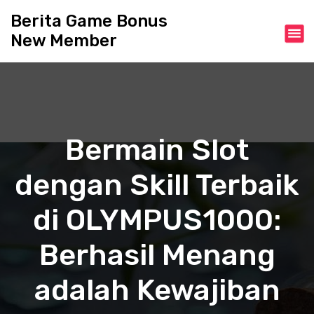
S
Berita Game Bonus
k
New Member
i
p
t
o
c
o
n
Bermain Slot
t
e
dengan Skill Terbaik
n
t
di OLYMPUS1000:
Berhasil Menang
adalah Kewajiban