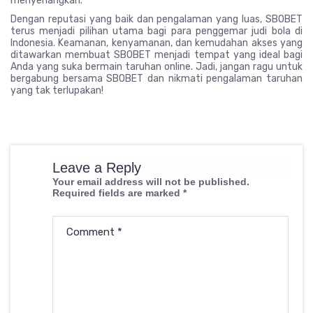
menyenangkan.
Dengan reputasi yang baik dan pengalaman yang luas, SBOBET
terus menjadi pilihan utama bagi para penggemar judi bola di
Indonesia. Keamanan, kenyamanan, dan kemudahan akses yang
ditawarkan membuat SBOBET menjadi tempat yang ideal bagi
Anda yang suka bermain taruhan online. Jadi, jangan ragu untuk
bergabung bersama SBOBET dan nikmati pengalaman taruhan
yang tak terlupakan!
Leave a Reply
Your email address will not be published.
Required fields are marked
*
Comment
*