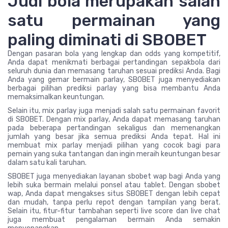
Judi bola merupakan salah
satu permainan yang
paling diminati di SBOBET
Dengan pasaran bola yang lengkap dan odds yang kompetitif,
Anda dapat menikmati berbagai pertandingan sepakbola dari
seluruh dunia dan memasang taruhan sesuai prediksi Anda. Bagi
Anda yang gemar bermain parlay, SBOBET juga menyediakan
berbagai pilihan prediksi parlay yang bisa membantu Anda
memaksimalkan keuntungan.
Selain itu, mix parlay juga menjadi salah satu permainan favorit
di SBOBET. Dengan mix parlay, Anda dapat memasang taruhan
pada beberapa pertandingan sekaligus dan memenangkan
jumlah yang besar jika semua prediksi Anda tepat. Hal ini
membuat mix parlay menjadi pilihan yang cocok bagi para
pemain yang suka tantangan dan ingin meraih keuntungan besar
dalam satu kali taruhan.
SBOBET juga menyediakan layanan sbobet wap bagi Anda yang
lebih suka bermain melalui ponsel atau tablet. Dengan sbobet
wap, Anda dapat mengakses situs SBOBET dengan lebih cepat
dan mudah, tanpa perlu repot dengan tampilan yang berat.
Selain itu, fitur-fitur tambahan seperti live score dan live chat
juga membuat pengalaman bermain Anda semakin