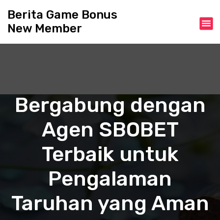
S
Berita Game Bonus
k
New Member
i
p
t
o
c
o
n
Bergabung dengan
t
e
Agen SBOBET
n
t
Terbaik untuk
Pengalaman
Taruhan yang Aman