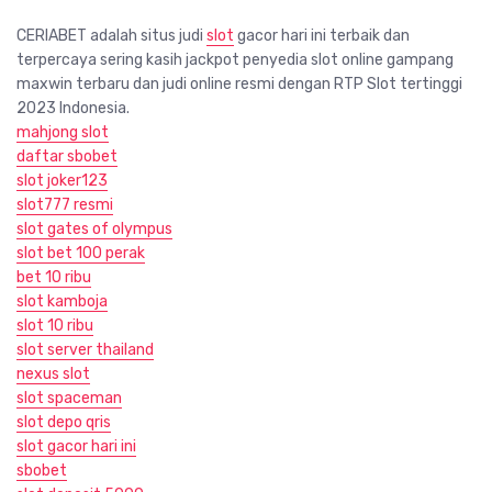
CERIABET adalah situs judi
slot
gacor hari ini terbaik dan
terpercaya sering kasih jackpot penyedia slot online gampang
maxwin terbaru dan judi online resmi dengan RTP Slot tertinggi
2023 Indonesia.
mahjong slot
daftar sbobet
slot joker123
slot777 resmi
slot gates of olympus
slot bet 100 perak
bet 10 ribu
slot kamboja
slot 10 ribu
slot server thailand
nexus slot
slot spaceman
slot depo qris
slot gacor hari ini
sbobet