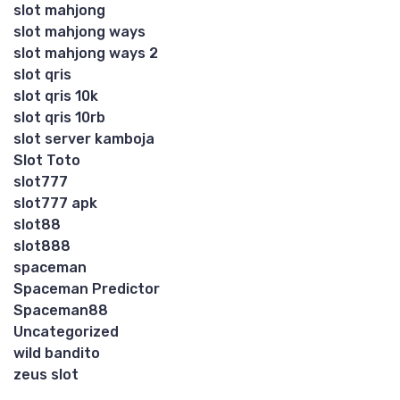
slot mahjong
slot mahjong ways
slot mahjong ways 2
slot qris
slot qris 10k
slot qris 10rb
slot server kamboja
Slot Toto
slot777
slot777 apk
slot88
slot888
spaceman
Spaceman Predictor
Spaceman88
Uncategorized
wild bandito
zeus slot