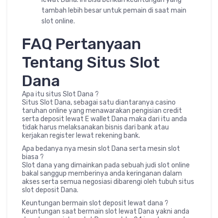
tambah lebih besar untuk pemain di saat main
slot online.
FAQ Pertanyaan
Tentang Situs Slot
Dana
Apa itu situs Slot Dana ?
Situs Slot Dana, sebagai satu diantaranya casino
taruhan online yang menawarakan pengisian credit
serta deposit lewat E wallet Dana maka dari itu anda
tidak harus melaksanakan bisnis dari bank atau
kerjakan register lewat rekening bank.
Apa bedanya nya mesin slot Dana serta mesin slot
biasa ?
Slot dana yang dimainkan pada sebuah judi slot online
bakal sanggup memberinya anda keringanan dalam
akses serta semua negosiasi dibarengi oleh tubuh situs
slot deposit Dana.
Keuntungan bermain slot deposit lewat dana ?
Keuntungan saat bermain slot lewat Dana yakni anda