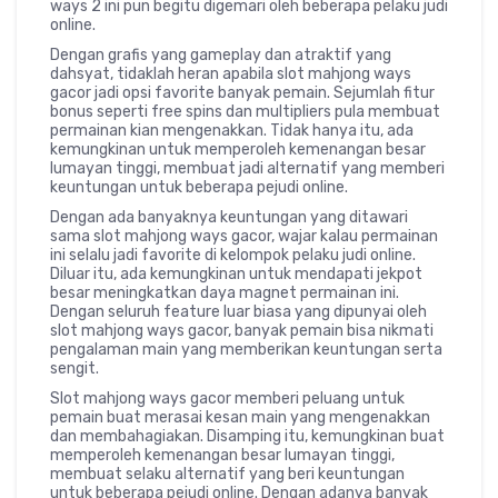
ways 2 ini pun begitu digemari oleh beberapa pelaku judi
online.
Dengan grafis yang gameplay dan atraktif yang
dahsyat, tidaklah heran apabila slot mahjong ways
gacor jadi opsi favorite banyak pemain. Sejumlah fitur
bonus seperti free spins dan multipliers pula membuat
permainan kian mengenakkan. Tidak hanya itu, ada
kemungkinan untuk memperoleh kemenangan besar
lumayan tinggi, membuat jadi alternatif yang memberi
keuntungan untuk beberapa pejudi online.
Dengan ada banyaknya keuntungan yang ditawari
sama slot mahjong ways gacor, wajar kalau permainan
ini selalu jadi favorite di kelompok pelaku judi online.
Diluar itu, ada kemungkinan untuk mendapati jekpot
besar meningkatkan daya magnet permainan ini.
Dengan seluruh feature luar biasa yang dipunyai oleh
slot mahjong ways gacor, banyak pemain bisa nikmati
pengalaman main yang memberikan keuntungan serta
sengit.
Slot mahjong ways gacor memberi peluang untuk
pemain buat merasai kesan main yang mengenakkan
dan membahagiakan. Disamping itu, kemungkinan buat
memperoleh kemenangan besar lumayan tinggi,
membuat selaku alternatif yang beri keuntungan
untuk beberapa pejudi online. Dengan adanya banyak