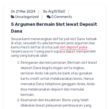
On 21 Mar 2024
By Arg151560
Uncategorized
0 Comments
5 Argumen Bermain Slot lewat Deposit
Dana
Seusai kami menerangkan daftar judi slot Dana terbaik
di atas, sesudah itu ada bermacam jenis argumen biar
kamu mesti daftar di situs judi
slot deposit pulsa
terpercaya no 1 yang pasti supaya dapat memperoleh
uang yang banyak ialah:
Keringanan dan kenyamanan: Bermain slot lewat
deposit Dana begitu ringan serta ringkas,
lantaran Anda tak perlu ke bank atau gunakan
kartu credit untuk melaksanakan bisnis. Hanya
memakai Dana telephone genggam Anda, Anda
bisa melaksanakan deposit dan memulai
bermain.
Keamanan dan keyakinan: Bisnis yang telah
dilakukan lewat pelayanan pembayaran yang