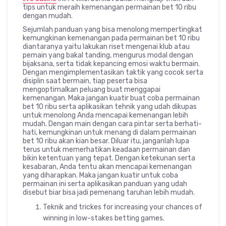
tips untuk meraih kemenangan permainan bet 10 ribu
dengan mudah.
Sejumlah panduan yang bisa menolong mempertingkat
kemungkinan kemenangan pada permainan bet 10 ribu
diantaranya yaitu lakukan riset mengenai klub atau
pemain yang bakal tanding, mengurus modal dengan
bijaksana, serta tidak kepancing emosi waktu bermain.
Dengan mengimplementasikan taktik yang cocok serta
disiplin saat bermain, tiap peserta bisa
mengoptimalkan peluang buat menggapai
kemenangan. Maka jangan kuatir buat coba permainan
bet 10 ribu serta aplikasikan tehnik yang udah dikupas
untuk menolong Anda mencapai kemenangan lebih
mudah. Dengan main dengan cara pintar serta berhati-
hati, kemungkinan untuk menang di dalam permainan
bet 10 ribu akan kian besar. Diluar itu, janganlah lupa
terus untuk memerhatikan keadaan permainan dan
bikin ketentuan yang tepat. Dengan ketekunan serta
kesabaran, Anda tentu akan mencapai kemenangan
yang diharapkan. Maka jangan kuatir untuk coba
permainan ini serta aplikasikan panduan yang udah
disebut biar bisa jadi pemenang taruhan lebih mudah.
Teknik and trickes for increasing your chances of
winning in low-stakes betting games.