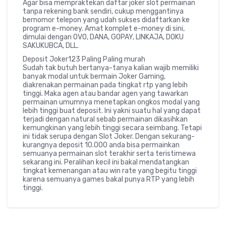
Agar bisa mempraktekan daftar joker slot permainan
tanpa rekening bank sendiri, cukup menggantinya
bernomor telepon yang udah sukses didaftarkan ke
program e-money. Amat komplet e-money di sini,
dimulai dengan OVO, DANA, GOPAY, LINKAJA, DOKU
SAKUKUBCA, DLL.
Deposit Joker123 Paling Paling murah
Sudah tak butuh bertanya-tanya kalian wajib memiliki
banyak modal untuk bermain Joker Gaming,
diakrenakan permainan pada tingkat rtp yang lebih
tinggi. Maka agen atau bandar agen yang tawarkan
permainan umumnya menetapkan ongkos modal yang
lebih tinggi buat deposit. Ini yakni suatu hal yang dapat
terjadi dengan natural sebab permainan dikasihkan
kemungkinan yang lebih tinggi secara seimbang. Tetapi
ini tidak serupa dengan Slot Joker. Dengan sekurang-
kurangnya deposit 10.000 anda bisa permainkan
semuanya permainan slot terakhir serta teristimewa
sekarang ini. Peralihan kecil ini bakal mendatangkan
tingkat kemenangan atau win rate yang begitu tinggi
karena semuanya games bakal punya RTP yang lebih
tinggi.