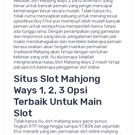
fleksibel, Slot Mahjong Ways 2 yaitu alternatif yang
benar untuk banyak pemain yang pengin mencapai
kemenangan besar secara mudah. Tidak hanya itu,
tidak cuma menyiapkan peluang untuk menang besar,
spesifikasi Buy Fitur pun membuat lebih mudah banyak
pemain untuk secepatnya memperoleh bonus tanpa
ada tunggu lama. Dengan penampakan yang gameplay
dan responsive yang lancar, pengalaman bermain jadi
makin membahagiakan dan membikin beberapa pemain
berasa seakan-akan tengah mainkan permainan
tradisionil Mahjong akan tetapi dengan sentuhan
kekinian yang unik. Itu dia kenapa tidaklah
mengherankan kalau Slot Mahjong Ways 2 masih tetap
jadi opsi inti beberapa penggemar slot online.
Situs Slot Mahjong
Ways 1, 2, 3 Opsi
Terbaik Untuk Main
Slot
Tidak hanya itu, slot mahjong ways gacor punya
tingkat RTP tinggi hingga sampai 97.85% dan sejumlah
fitur menarik yang lain, permainan slot online mahjong