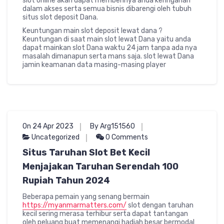
slot online akan dapat memberinya anda keringanan
dalam akses serta semua bisnis dibarengi oleh tubuh
situs slot deposit Dana.
Keuntungan main slot deposit lewat dana ?
Keuntungan di saat main slot lewat Dana yaitu anda
dapat mainkan slot Dana waktu 24 jam tanpa ada nya
masalah dimanapun serta mans saja. slot lewat Dana
jamin keamanan data masing-masing player
On 24 Apr 2023
By Arg151560
Uncategorized
0 Comments
Situs Taruhan Slot Bet Kecil
Menjajakan Taruhan Serendah 100
Rupiah Tahun 2024
Beberapa pemain yang senang bermain
https://myanmarmatters.com/
slot dengan taruhan
kecil sering merasa terhibur serta dapat tantangan
oleh peluang buat memenangi hadiah besar bermodal