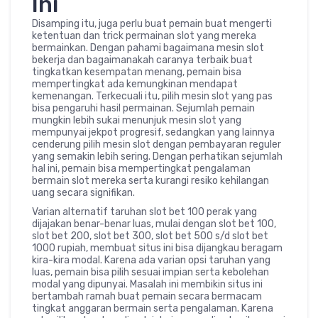
Ini
Disamping itu, juga perlu buat pemain buat mengerti
ketentuan dan trick permainan slot yang mereka
bermainkan. Dengan pahami bagaimana mesin slot
bekerja dan bagaimanakah caranya terbaik buat
tingkatkan kesempatan menang, pemain bisa
mempertingkat ada kemungkinan mendapat
kemenangan. Terkecuali itu, pilih mesin slot yang pas
bisa pengaruhi hasil permainan. Sejumlah pemain
mungkin lebih sukai menunjuk mesin slot yang
mempunyai jekpot progresif, sedangkan yang lainnya
cenderung pilih mesin slot dengan pembayaran reguler
yang semakin lebih sering. Dengan perhatikan sejumlah
hal ini, pemain bisa mempertingkat pengalaman
bermain slot mereka serta kurangi resiko kehilangan
uang secara signifikan.
Varian alternatif taruhan slot bet 100 perak yang
dijajakan benar-benar luas, mulai dengan slot bet 100,
slot bet 200, slot bet 300, slot bet 500 s/d slot bet
1000 rupiah, membuat situs ini bisa dijangkau beragam
kira-kira modal. Karena ada varian opsi taruhan yang
luas, pemain bisa pilih sesuai impian serta kebolehan
modal yang dipunyai. Masalah ini membikin situs ini
bertambah ramah buat pemain secara bermacam
tingkat anggaran bermain serta pengalaman. Karena