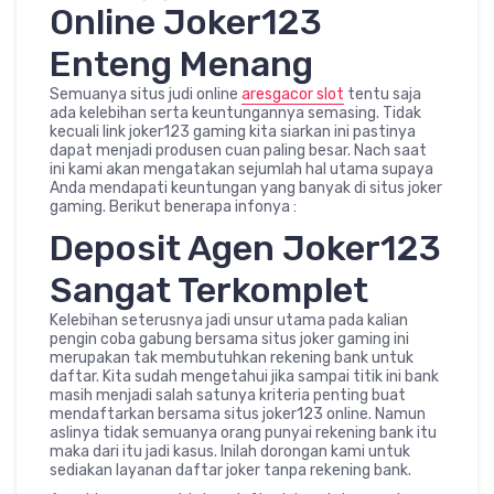
Online Joker123
Enteng Menang
Semuanya situs judi online
aresgacor slot
tentu saja
ada kelebihan serta keuntungannya semasing. Tidak
kecuali link joker123 gaming kita siarkan ini pastinya
dapat menjadi produsen cuan paling besar. Nach saat
ini kami akan mengatakan sejumlah hal utama supaya
Anda mendapati keuntungan yang banyak di situs joker
gaming. Berikut benerapa infonya :
Deposit Agen Joker123
Sangat Terkomplet
Kelebihan seterusnya jadi unsur utama pada kalian
pengin coba gabung bersama situs joker gaming ini
merupakan tak membutuhkan rekening bank untuk
daftar. Kita sudah mengetahui jika sampai titik ini bank
masih menjadi salah satunya kriteria penting buat
mendaftarkan bersama situs joker123 online. Namun
aslinya tidak semuanya orang punyai rekening bank itu
maka dari itu jadi kasus. Inilah dorongan kami untuk
sediakan layanan daftar joker tanpa rekening bank.