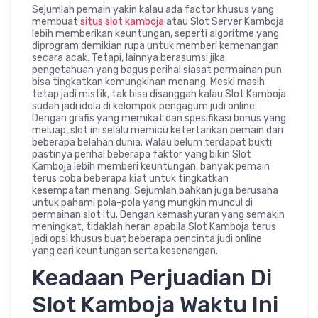
Sejumlah pemain yakin kalau ada factor khusus yang
membuat
situs slot kamboja
atau Slot Server Kamboja
lebih memberikan keuntungan, seperti algoritme yang
diprogram demikian rupa untuk memberi kemenangan
secara acak. Tetapi, lainnya berasumsi jika
pengetahuan yang bagus perihal siasat permainan pun
bisa tingkatkan kemungkinan menang. Meski masih
tetap jadi mistik, tak bisa disanggah kalau Slot Kamboja
sudah jadi idola di kelompok pengagum judi online.
Dengan grafis yang memikat dan spesifikasi bonus yang
meluap, slot ini selalu memicu ketertarikan pemain dari
beberapa belahan dunia. Walau belum terdapat bukti
pastinya perihal beberapa faktor yang bikin Slot
Kamboja lebih memberi keuntungan, banyak pemain
terus coba beberapa kiat untuk tingkatkan
kesempatan menang. Sejumlah bahkan juga berusaha
untuk pahami pola-pola yang mungkin muncul di
permainan slot itu. Dengan kemashyuran yang semakin
meningkat, tidaklah heran apabila Slot Kamboja terus
jadi opsi khusus buat beberapa pencinta judi online
yang cari keuntungan serta kesenangan.
Keadaan Perjuadian Di
Slot Kamboja Waktu Ini