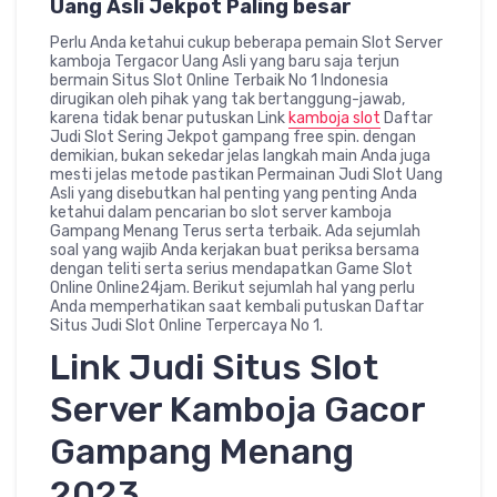
Uang Asli Jekpot Paling besar
Perlu Anda ketahui cukup beberapa pemain Slot Server
kamboja Tergacor Uang Asli yang baru saja terjun
bermain Situs Slot Online Terbaik No 1 Indonesia
dirugikan oleh pihak yang tak bertanggung-jawab,
karena tidak benar putuskan Link
kamboja slot
Daftar
Judi Slot Sering Jekpot gampang free spin. dengan
demikian, bukan sekedar jelas langkah main Anda juga
mesti jelas metode pastikan Permainan Judi Slot Uang
Asli yang disebutkan hal penting yang penting Anda
ketahui dalam pencarian bo slot server kamboja
Gampang Menang Terus serta terbaik. Ada sejumlah
soal yang wajib Anda kerjakan buat periksa bersama
dengan teliti serta serius mendapatkan Game Slot
Online Online24jam. Berikut sejumlah hal yang perlu
Anda memperhatikan saat kembali putuskan Daftar
Situs Judi Slot Online Terpercaya No 1.
Link Judi Situs Slot
Server Kamboja Gacor
Gampang Menang
2023