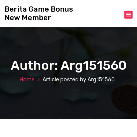
S
Berita Game Bonus
k
New Member
i
p
t
o
c
o
n
Author: Arg151560
t
e
n
Home
Article posted by Arg151560
t