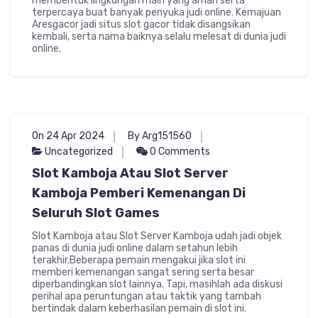
membentuk lingkungan main yang aman serta
terpercaya buat banyak penyuka judi online. Kemajuan
Aresgacor jadi situs slot gacor tidak disangsikan
kembali, serta nama baiknya selalu melesat di dunia judi
online.
On 24 Apr 2024
By Arg151560
Uncategorized
0 Comments
Slot Kamboja Atau Slot Server
Kamboja Pemberi Kemenangan Di
Seluruh Slot Games
Slot Kamboja atau Slot Server Kamboja udah jadi objek
panas di dunia judi online dalam setahun lebih
terakhir.Beberapa pemain mengakui jika slot ini
memberi kemenangan sangat sering serta besar
diperbandingkan slot lainnya. Tapi, masihlah ada diskusi
perihal apa peruntungan atau taktik yang tambah
bertindak dalam keberhasilan pemain di slot ini.