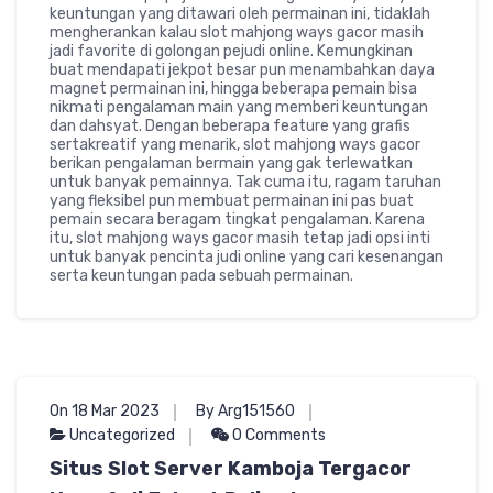
keuntungan yang ditawari oleh permainan ini, tidaklah
mengherankan kalau slot mahjong ways gacor masih
jadi favorite di golongan pejudi online. Kemungkinan
buat mendapati jekpot besar pun menambahkan daya
magnet permainan ini, hingga beberapa pemain bisa
nikmati pengalaman main yang memberi keuntungan
dan dahsyat. Dengan beberapa feature yang grafis
sertakreatif yang menarik, slot mahjong ways gacor
berikan pengalaman bermain yang gak terlewatkan
untuk banyak pemainnya. Tak cuma itu, ragam taruhan
yang fleksibel pun membuat permainan ini pas buat
pemain secara beragam tingkat pengalaman. Karena
itu, slot mahjong ways gacor masih tetap jadi opsi inti
untuk banyak pencinta judi online yang cari kesenangan
serta keuntungan pada sebuah permainan.
On 18 Mar 2023
By Arg151560
Uncategorized
0 Comments
Situs Slot Server Kamboja Tergacor