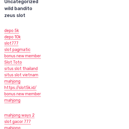
Uncategorized
wild bandito
zeus slot
depo 5k
depo 10k
slot777
slot pagmatic
bonus new member
Slot Toto
situs slot thailand
situs slot vietnam
mahjong
https://slot5k.id/
bonus new member
mahjong
mahjong ways 2
slot gacor 777
mahjong