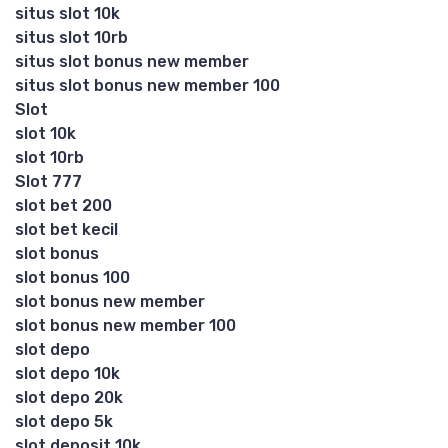
situs slot 10k
situs slot 10rb
situs slot bonus new member
situs slot bonus new member 100
Slot
slot 10k
slot 10rb
Slot 777
slot bet 200
slot bet kecil
slot bonus
slot bonus 100
slot bonus new member
slot bonus new member 100
slot depo
slot depo 10k
slot depo 20k
slot depo 5k
slot deposit 10k