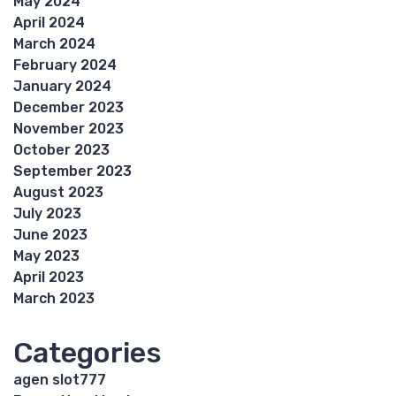
May 2024
April 2024
March 2024
February 2024
January 2024
December 2023
November 2023
October 2023
September 2023
August 2023
July 2023
June 2023
May 2023
April 2023
March 2023
Categories
agen slot777