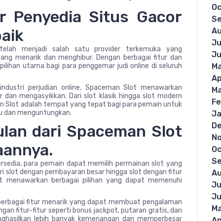
Oc
r Penyedia Situs Gacor
S
aik
Au
Ju
telah menjadi salah satu provider terkemuka yang
Ju
yang menarik dan menghibur. Dengan berbagai fitur dan
pilihan utama bagi para penggemar judi online di seluruh
Ma
Ap
 industri perjudian online, Spaceman Slot menawarkan
Ma
 dan mengasyikkan. Dari slot klasik hingga slot modern
Fe
 Slot adalah tempat yang tepat bagi para pemain untuk
ru dan menguntungkan.
Ja
D
ulan dari Spaceman Slot
N
aannya.
Oc
S
ersedia, para pemain dapat memilih permainan slot yang
ri slot dengan pembayaran besar hingga slot dengan fitur
Au
 menawarkan berbagai pilihan yang dapat memenuhi
Ju
Ju
 berbagai fitur menarik yang dapat membuat pengalaman
Ma
n fitur-fitur seperti bonus jackpot, putaran gratis, dan
enghasilkan lebih banyak kemenangan dan memperbesar
Ap