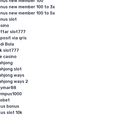
nus new member 100
nus new member 100 to 3x
nus new member 100 to 5x
nus slot
sino
ftar slot777
posit via qris
di Bola
nk slot777
ve casino
ahjong
hjong slot
hjong ways
hjong ways 2
eymar88
ympus1000
obet
tus bonus
tus slot 10k