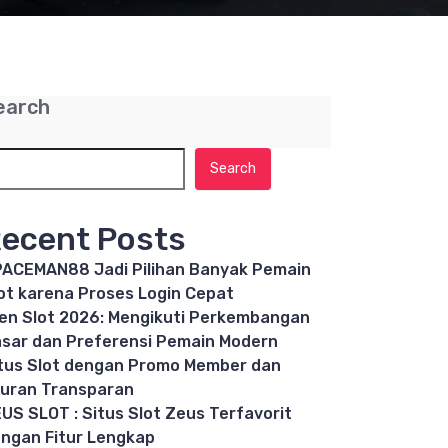
earch
Search
ecent Posts
ACEMAN88 Jadi Pilihan Banyak Pemain
ot karena Proses Login Cepat
en Slot 2026: Mengikuti Perkembangan
sar dan Preferensi Pemain Modern
tus Slot dengan Promo Member dan
uran Transparan
US SLOT : Situs Slot Zeus Terfavorit
ngan Fitur Lengkap