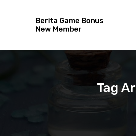
S
k
i
Berita Game Bonus
p
New Member
t
o
c
o
n
t
e
n
Tag A
t