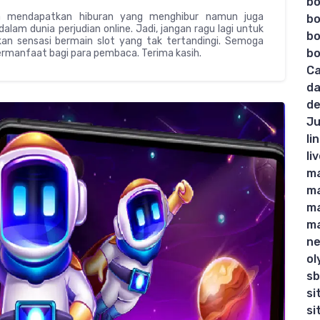
bo
a mendapatkan hiburan yang menghibur namun juga
bo
am dunia perjudian online. Jadi, jangan ragu lagi untuk
bo
n sensasi bermain slot yang tak tertandingi. Semoga
bo
bermanfaat bagi para pembaca. Terima kasih.
Ca
da
de
Ju
li
li
m
ma
ma
ma
n
ol
sb
si
si