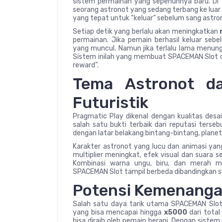
sistem permainan yang sepenuhnya baru. Di
seorang astronot yang sedang terbang ke lua
yang tepat untuk “keluar” sebelum sang astro
Setiap detik yang berlalu akan meningkatkan
permainan. Jika pemain berhasil keluar sebel
yang muncul. Namun jika terlalu lama menungg
Sistem inilah yang membuat SPACEMAN Slot di
reward”.
Tema Astronot da
Futuristik
Pragmatic Play dikenal dengan kualitas des
salah satu bukti terbaik dari reputasi terse
dengan latar belakang bintang-bintang, plane
Karakter astronot yang lucu dan animasi yang
multiplier meningkat, efek visual dan suara 
Kombinasi warna ungu, biru, dan merah
SPACEMAN Slot tampil berbeda dibandingkan 
Potensi Kemenanga
Salah satu daya tarik utama SPACEMAN Slo
yang bisa mencapai hingga
x5000
dari total
bisa diraih oleh pemain berani. Dengan sistem