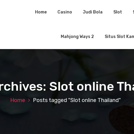
Home
Casino
Judi Bola
Slot
Mahjong Ways 2
Situs Slot Ka
rchives: Slot online Th
Home
Posts tagged "Slot online Thailand"