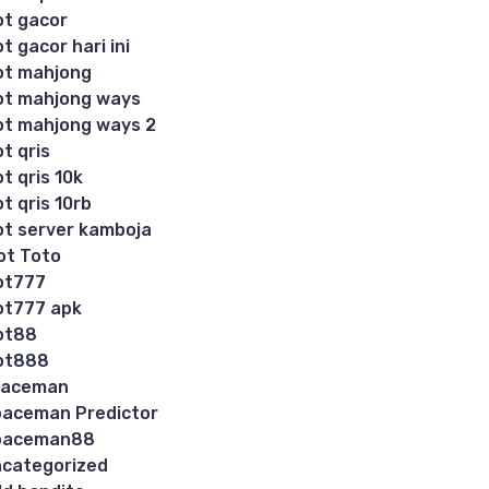
ot gacor
ot gacor hari ini
ot mahjong
ot mahjong ways
ot mahjong ways 2
ot qris
ot qris 10k
ot qris 10rb
ot server kamboja
ot Toto
ot777
ot777 apk
ot88
ot888
paceman
aceman Predictor
paceman88
categorized