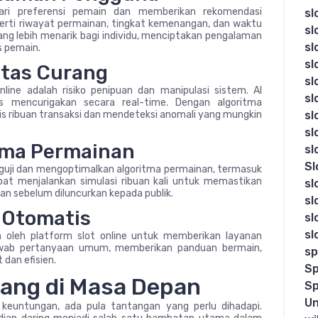
ri preferensi pemain dan memberikan rekomendasi
sl
erti riwayat permainan, tingkat kemenangan, dan waktu
sl
ng lebih menarik bagi individu, menciptakan pengalaman
sl
s pemain.
sl
itas Curang
sl
line adalah risiko penipuan dan manipulasi sistem. AI
sl
as mencurigakan secara real-time. Dengan algoritma
s ribuan transaksi dan mendeteksi anomali yang mungkin
sl
sl
itma Permainan
sl
Sl
uji dan mengoptimalkan algoritma permainan, termasuk
apat menjalankan simulasi ribuan kali untuk memastikan
sl
an sebelum diluncurkan kepada publik.
sl
 Otomatis
sl
sl
n oleh platform slot online untuk memberikan layanan
wab pertanyaan umum, memberikan panduan bermain,
s
dan efisien.
Sp
ang di Masa Depan
S
Un
 keuntungan, ada pula tantangan yang perlu dihadapi.