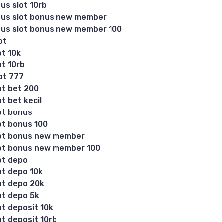
tus slot 10rb
tus slot bonus new member
tus slot bonus new member 100
ot
ot 10k
ot 10rb
ot 777
ot bet 200
ot bet kecil
ot bonus
ot bonus 100
ot bonus new member
ot bonus new member 100
ot depo
ot depo 10k
ot depo 20k
ot depo 5k
ot deposit 10k
ot deposit 10rb