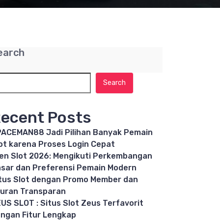
earch
Search
ecent Posts
ACEMAN88 Jadi Pilihan Banyak Pemain
ot karena Proses Login Cepat
en Slot 2026: Mengikuti Perkembangan
sar dan Preferensi Pemain Modern
tus Slot dengan Promo Member dan
uran Transparan
US SLOT : Situs Slot Zeus Terfavorit
ngan Fitur Lengkap