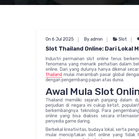
On 6 Jul 2025
By admin
Slot
Slot Thailand Online: Dari Lokal M
Industri permainan slot online terus berke
fenomena yang menarik perhatian dalam bebe
online. Dari yang dulunya hanya dikenal secar
thailand
mulai merambah pasar global dengan
dengan pengembang papan atas dunia.
Awal Mula Slot Onlin
Thailand memiliki sejarah panjang dalam du
perjudian di negara ini cukup ketat, popular
berkembangnya teknologi. Para pengembang l
online yang bisa diakses secara internasio
penyedia game daring.
Berbekal kreativitas, budaya lokal, serta pe
mulai menciptakan slot online yang tidak