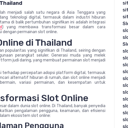
 Thailand
si
si
elah menjadi salah satu negara di Asia Tenggara yang
si
g teknologi digital, termasuk dalam industri hiburan
utama di balik pertumbuhan signifikan ini adalah integrasi
Sl
d
) yang membawa transformasi besar dalam cara
sl
i dengan permainan slot online.
sl
line di Thailand
Sl
n popularitas yang signifikan di Thailand, seiring dengan
sl
gunaan perangkat seluler. Generasi muda yang melek
sl
platform judi daring, yang membuat permainan slot menjadi
sl
sl
si terhadap percepatan adopsi platform digital, termasuk
ari alternatif hiburan di rumah, dan slot online menjadi
sl
bermain, variasi permainan, dan kesempatan untuk
sl
sl
sformasi Slot Online
sl
sl
r dalam dunia slot online. Di Thailand, banyak penyedia
katkan pengalaman pengguna, keamanan, dan efisiensi
sl
dalam ekosistem slot online:
sl
galaman Pengguna
sl