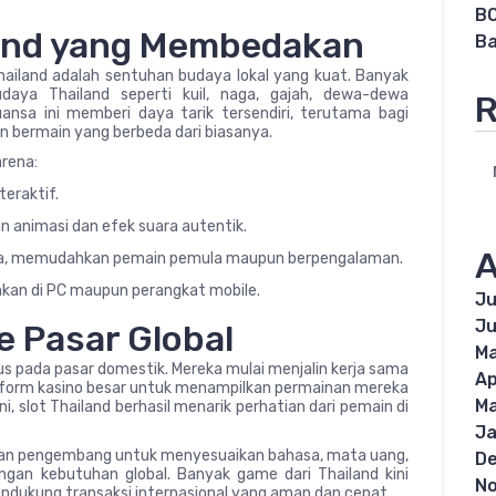
BO
iland yang Membedakan
Ba
hailand adalah sentuhan budaya lokal yang kuat. Banyak
daya Thailand seperti kuil, naga, gajah, dewa-dewa
R
Nuansa ini memberi daya tarik tersendiri, terutama bagi
 bermain yang berbeda dari biasanya.
arena:
teraktif.
gan animasi dan efek suara autentik.
A
a, memudahkan pemain pemula maupun berpengalaman.
kan di PC maupun perangkat mobile.
Ju
Ju
e Pasar Global
Ma
s pada pasar domestik. Mereka mulai menjalin kerja sama
Ap
tform kasino besar untuk menampilkan permainan mereka
Ma
ni, slot Thailand berhasil menarik perhatian dari pemain di
Ja
mpuan pengembang untuk menyesuaikan bahasa, mata uang,
D
gan kebutuhan global. Banyak game dari Thailand kini
N
endukung transaksi internasional yang aman dan cepat.