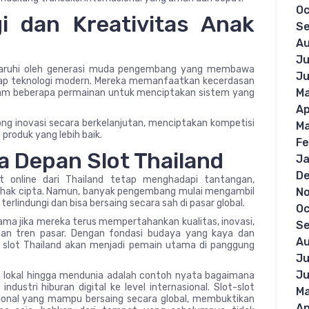
Oc
i dan Kreativitas Anak
S
Au
Ju
engaruhi oleh generasi muda pengembang yang membawa
Ju
p teknologi modern. Mereka memanfaatkan kecerdasan
Ma
dalam beberapa permainan untuk menciptakan sistem yang
Ap
ng inovasi secara berkelanjutan, menciptakan kompetisi
Ma
produk yang lebih baik.
Fe
 Depan Slot Thailand
Ja
D
t online dari Thailand tetap menghadapi tantangan,
n hak cipta. Namun, banyak pengembang mulai mengambil
N
rlindungi dan bisa bersaing secara sah di pasar global.
Oc
tama jika mereka terus mempertahankan kualitas, inovasi,
S
an tren pasar. Dengan fondasi budaya yang kaya dan
Au
l slot Thailand akan menjadi pemain utama di panggung
Ju
Ju
an lokal hingga mendunia adalah contoh nyata bagaimana
dustri hiburan digital ke level internasional. Slot-slot
Ma
gional yang mampu bersaing secara global, membuktikan
Ap