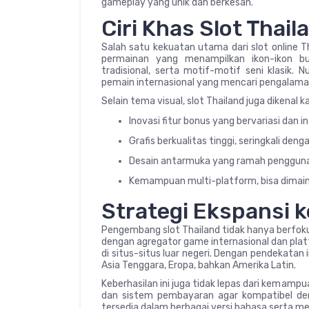
gameplay yang unik dan berkesan.
Ciri Khas Slot Tha
Salah satu kekuatan utama dari slot online T
permainan yang menampilkan ikon-ikon bu
tradisional, serta motif-motif seni klasik. 
pemain internasional yang mencari pengalaman
Selain tema visual, slot Thailand juga dikenal k
Inovasi fitur bonus yang bervariasi dan in
Grafis berkualitas tinggi, seringkali den
Desain antarmuka yang ramah penggun
Kemampuan multi-platform, bisa dimain
Strategi Ekspansi k
Pengembang slot Thailand tidak hanya berfoku
dengan agregator game internasional dan pla
di situs-situs luar negeri. Dengan pendekatan i
Asia Tenggara, Eropa, bahkan Amerika Latin.
Keberhasilan ini juga tidak lepas dari kema
dan sistem pembayaran agar kompatibel den
tersedia dalam berbagai versi bahasa serta m