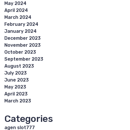
May 2024
April 2024
March 2024
February 2024
January 2024
December 2023
November 2023
October 2023
September 2023
August 2023
July 2023
June 2023
May 2023
April 2023
March 2023
Categories
agen slot777