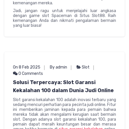
kemenangan mereka.
Jadi, jangan ragu untuk menjelajahi luar angkasa
dengan game slot Spaceman di Situs Slot88. Raih
kemenangan Anda dan nikmati pengalaman bermain
yang luar biasa!
On 8 Feb 2025
By admin
Slot
0 Comments
Solusi Terpercaya: Slot Garansi
Kekalahan 100 dalam Dunia Judi Online
Slot garansi kekalahan 100 adalah inovasi terbaru yang
sedang mencuri perhatian para pecinta judi online. Fitur
ini memberikan jaminan kepada para pemain bahwa
mereka tidak akan mengalami kerugian saat bermain
slot. Dengan adanya slot garansi kekalahan 100, para
pemain dapat meraih keuntungan besar dan merasa