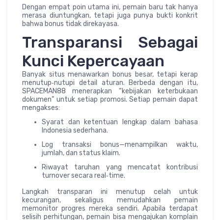
Dengan empat poin utama ini, pemain baru tak hanya
merasa diuntungkan, tetapi juga punya bukti konkrit
bahwa bonus tidak direkayasa.
Transparansi Sebagai
Kunci Kepercayaan
Banyak situs menawarkan bonus besar, tetapi kerap
menutup‐nutupi detail aturan. Berbeda dengan itu,
SPACEMAN88 menerapkan “kebijakan keterbukaan
dokumen” untuk setiap promosi. Setiap pemain dapat
mengakses:
Syarat dan ketentuan lengkap dalam bahasa
Indonesia sederhana.
Log transaksi bonus—menampilkan waktu,
jumlah, dan status klaim.
Riwayat taruhan yang mencatat kontribusi
turnover secara real‐time.
Langkah transparan ini menutup celah untuk
kecurangan, sekaligus memudahkan pemain
memonitor progres mereka sendiri. Apabila terdapat
selisih perhitungan, pemain bisa mengajukan komplain