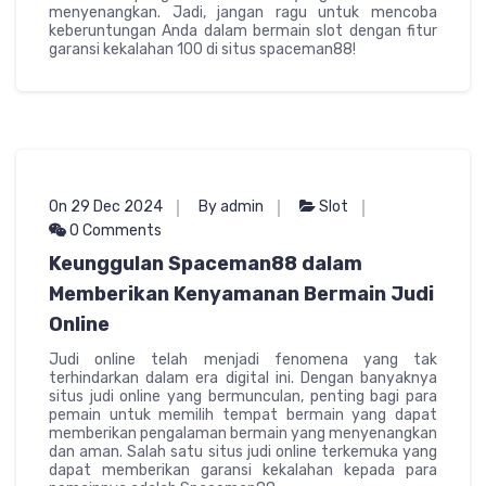
menyenangkan. Jadi, jangan ragu untuk mencoba
keberuntungan Anda dalam bermain slot dengan fitur
garansi kekalahan 100 di situs spaceman88!
On 29 Dec 2024
By admin
Slot
0 Comments
Keunggulan Spaceman88 dalam
Memberikan Kenyamanan Bermain Judi
Online
Judi online telah menjadi fenomena yang tak
terhindarkan dalam era digital ini. Dengan banyaknya
situs judi online yang bermunculan, penting bagi para
pemain untuk memilih tempat bermain yang dapat
memberikan pengalaman bermain yang menyenangkan
dan aman. Salah satu situs judi online terkemuka yang
dapat memberikan garansi kekalahan kepada para