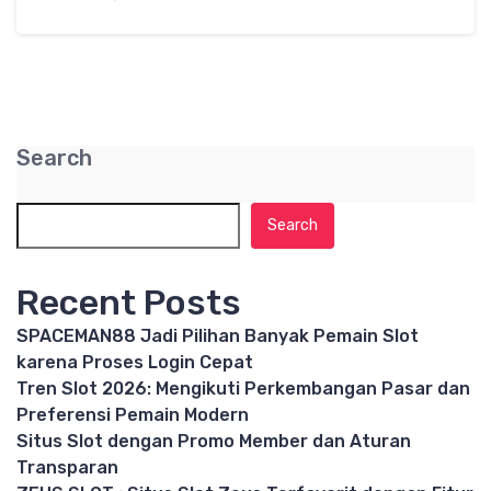
Search
Search
Recent Posts
SPACEMAN88 Jadi Pilihan Banyak Pemain Slot
karena Proses Login Cepat
Tren Slot 2026: Mengikuti Perkembangan Pasar dan
Preferensi Pemain Modern
Situs Slot dengan Promo Member dan Aturan
Transparan