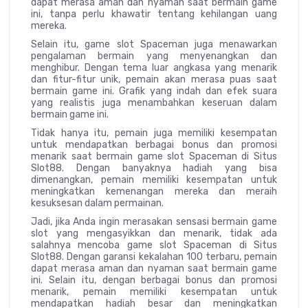
dapat merasa aman dan nyaman saat bermain game
ini, tanpa perlu khawatir tentang kehilangan uang
mereka.
Selain itu, game slot Spaceman juga menawarkan
pengalaman bermain yang menyenangkan dan
menghibur. Dengan tema luar angkasa yang menarik
dan fitur-fitur unik, pemain akan merasa puas saat
bermain game ini. Grafik yang indah dan efek suara
yang realistis juga menambahkan keseruan dalam
bermain game ini.
Tidak hanya itu, pemain juga memiliki kesempatan
untuk mendapatkan berbagai bonus dan promosi
menarik saat bermain game slot Spaceman di Situs
Slot88. Dengan banyaknya hadiah yang bisa
dimenangkan, pemain memiliki kesempatan untuk
meningkatkan kemenangan mereka dan meraih
kesuksesan dalam permainan.
Jadi, jika Anda ingin merasakan sensasi bermain game
slot yang mengasyikkan dan menarik, tidak ada
salahnya mencoba game slot Spaceman di Situs
Slot88. Dengan garansi kekalahan 100 terbaru, pemain
dapat merasa aman dan nyaman saat bermain game
ini. Selain itu, dengan berbagai bonus dan promosi
menarik, pemain memiliki kesempatan untuk
mendapatkan hadiah besar dan meningkatkan