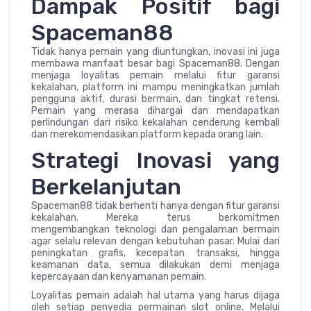
Dampak Positif bagi
Spaceman88
Tidak hanya pemain yang diuntungkan, inovasi ini juga
membawa manfaat besar bagi Spaceman88. Dengan
menjaga loyalitas pemain melalui fitur garansi
kekalahan, platform ini mampu meningkatkan jumlah
pengguna aktif, durasi bermain, dan tingkat retensi.
Pemain yang merasa dihargai dan mendapatkan
perlindungan dari risiko kekalahan cenderung kembali
dan merekomendasikan platform kepada orang lain.
Strategi Inovasi yang
Berkelanjutan
Spaceman88 tidak berhenti hanya dengan fitur garansi
kekalahan. Mereka terus berkomitmen
mengembangkan teknologi dan pengalaman bermain
agar selalu relevan dengan kebutuhan pasar. Mulai dari
peningkatan grafis, kecepatan transaksi, hingga
keamanan data, semua dilakukan demi menjaga
kepercayaan dan kenyamanan pemain.
Loyalitas pemain adalah hal utama yang harus dijaga
oleh setiap penyedia permainan slot online. Melalui