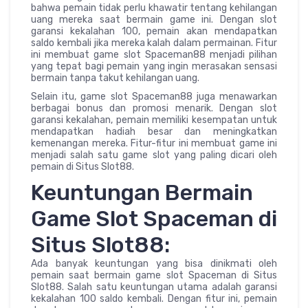
bahwa pemain tidak perlu khawatir tentang kehilangan
uang mereka saat bermain game ini. Dengan slot
garansi kekalahan 100, pemain akan mendapatkan
saldo kembali jika mereka kalah dalam permainan. Fitur
ini membuat game slot Spaceman88 menjadi pilihan
yang tepat bagi pemain yang ingin merasakan sensasi
bermain tanpa takut kehilangan uang.
Selain itu, game slot Spaceman88 juga menawarkan
berbagai bonus dan promosi menarik. Dengan slot
garansi kekalahan, pemain memiliki kesempatan untuk
mendapatkan hadiah besar dan meningkatkan
kemenangan mereka. Fitur-fitur ini membuat game ini
menjadi salah satu game slot yang paling dicari oleh
pemain di Situs Slot88.
Keuntungan Bermain
Game Slot Spaceman di
Situs Slot88:
Ada banyak keuntungan yang bisa dinikmati oleh
pemain saat bermain game slot Spaceman di Situs
Slot88. Salah satu keuntungan utama adalah garansi
kekalahan 100 saldo kembali. Dengan fitur ini, pemain