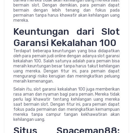
bahwa mereka tidak akan kehilangan uang mereka saat
bermain slot. Dengan demikian, para pemain dapat
bermain dengan lebih tenang dan fokus pada
permainan tanpa harus khawatir akan kehilangan uang
mereka.
Keuntungan dari Slot
Garansi Kekalahan 100
Terdapat beberapa keuntungan yang bisa didapatkan
oleh para pemain judi online dengan adanya slot garansi
kekalahan 100. Salah satunya adalah para pemain bisa
meraih keuntungan besar tanpa harus takut kehilangan
uang mereka. Dengan fitur ini, para pemain dapat
mengurangi risiko kerugian dan meningkatkan peluang
meraih kemenangan.
Selain itu, slot garansi kekalahan 100 juga memberikan
rasa aman dan nyaman bagi para pemain. Mereka tidak
perlu lagi khawatir tentang kehilangan uang mereka
saat bermain slot. Dengan fitur ini, para pemain dapat
fokus pada permainan dan meningkatkan kemampuan
mereka tanpa campur tangan kekhawatiran akan
kehilangan uang.
Situs Spaceman88: