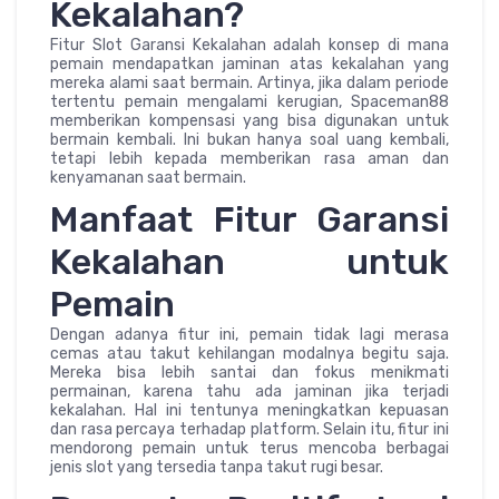
Kekalahan?
Fitur Slot Garansi Kekalahan adalah konsep di mana
pemain mendapatkan jaminan atas kekalahan yang
mereka alami saat bermain. Artinya, jika dalam periode
tertentu pemain mengalami kerugian, Spaceman88
memberikan kompensasi yang bisa digunakan untuk
bermain kembali. Ini bukan hanya soal uang kembali,
tetapi lebih kepada memberikan rasa aman dan
kenyamanan saat bermain.
Manfaat Fitur Garansi
Kekalahan untuk
Pemain
Dengan adanya fitur ini, pemain tidak lagi merasa
cemas atau takut kehilangan modalnya begitu saja.
Mereka bisa lebih santai dan fokus menikmati
permainan, karena tahu ada jaminan jika terjadi
kekalahan. Hal ini tentunya meningkatkan kepuasan
dan rasa percaya terhadap platform. Selain itu, fitur ini
mendorong pemain untuk terus mencoba berbagai
jenis slot yang tersedia tanpa takut rugi besar.