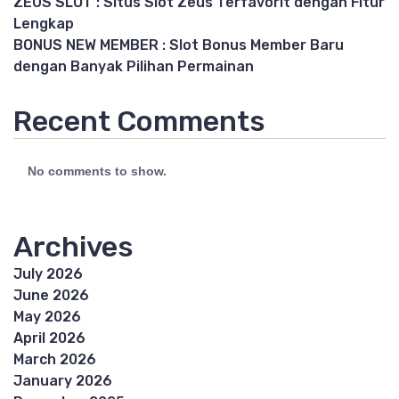
ZEUS SLOT : Situs Slot Zeus Terfavorit dengan Fitur
Lengkap
BONUS NEW MEMBER : Slot Bonus Member Baru
dengan Banyak Pilihan Permainan
Recent Comments
No comments to show.
Archives
July 2026
June 2026
May 2026
April 2026
March 2026
January 2026