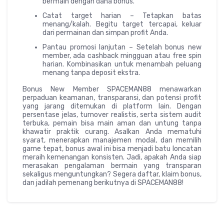
bermain dengan dana bonus.
Catat target harian – Tetapkan batas
menang/kalah. Begitu target tercapai, keluar
dari permainan dan simpan profit Anda.
Pantau promosi lanjutan – Setelah bonus new
member, ada cashback mingguan atau free spin
harian. Kombinasikan untuk menambah peluang
menang tanpa deposit ekstra.
Bonus New Member SPACEMAN88 menawarkan
perpaduan keamanan, transparansi, dan potensi profit
yang jarang ditemukan di platform lain. Dengan
persentase jelas, turnover realistis, serta sistem audit
terbuka, pemain bisa main aman dan untung tanpa
khawatir praktik curang. Asalkan Anda mematuhi
syarat, menerapkan manajemen modal, dan memilih
game tepat, bonus awal ini bisa menjadi batu loncatan
meraih kemenangan konsisten. Jadi, apakah Anda siap
merasakan pengalaman bermain yang transparan
sekaligus menguntungkan? Segera daftar, klaim bonus,
dan jadilah pemenang berikutnya di SPACEMAN88!