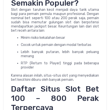
Semakin Populer?
Slot dengan taruhan kecil menjadi daya tarik utama
bagi para pemain pemula maupun profesional. Dengan
nominal bet seperti 100 atau 200 perak saja, pemain
sudah bisa memutar gulungan slot dan berpotensi
mendapatkan jackpot besar. Keuntungan lain dari slot
bet receh antara lain:
Minim risiko kekalahan besar
Cocok untuk pemain dengan modal terbatas
Lebih banyak putaran, lebih banyak peluang
menang
RTP (Return to Player) tinggi pada beberapa
provider
Karena alasan inilah, situs-situs slot yang menyediakan
bet kecil kini diburu oleh banyak pemain.
Daftar Situs Slot Bet
100 – 800 Perak
Terpercaya