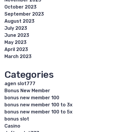
October 2023
September 2023
August 2023
July 2023
June 2023
May 2023
April 2023
March 2023
Categories
agen slot777
Bonus New Member
bonus new member 100
bonus new member 100 to 3x
bonus new member 100 to 5x
bonus slot
Casino