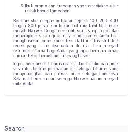
Ikuti promo dan turnamen yang disediakan situs
untuk bonus tambahan.
Bermain slot dengan bet kecil seperti 100, 200, 400,
hingga 800 perak kini bukan hal mustahil lagi untuk
meraih Maxwin. Dengan memilih situs yang tepat dan
menerapkan strategi cerdas, modal receh Anda bisa
menghasilkan cuan konsisten. Daftar situs slot bet
receh yang telah disebutkan di atas bisa menjadi
referensi utama bagi Anda yang ingin bermain aman
namun tetap berpeluang menang besar.
Ingat, bermain slot harus disertai kontrol diri dan tidak
serakah. Jadikan permainan ini sebagai hiburan yang
menyenangkan dan potensi cuan sebagai bonusnya.
Selamat bermain dan semoga Maxwin hari ini menjadi
milik Anda!
Search