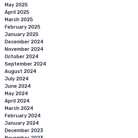
May 2025
April 2025
March 2025
February 2025
January 2025
December 2024
November 2024
October 2024
September 2024
August 2024
July 2024
June 2024
May 2024
April 2024
March 2024
February 2024
January 2024
December 2023
November 2023