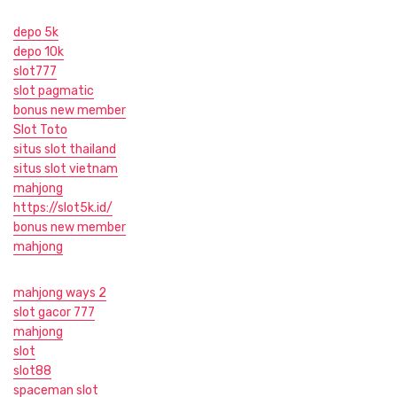
depo 5k
depo 10k
slot777
slot pagmatic
bonus new member
Slot Toto
situs slot thailand
situs slot vietnam
mahjong
https://slot5k.id/
bonus new member
mahjong
mahjong ways 2
slot gacor 777
mahjong
slot
slot88
spaceman slot