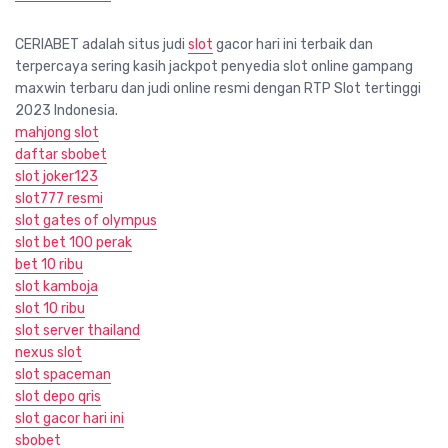
CERIABET adalah situs judi
slot
gacor hari ini terbaik dan
terpercaya sering kasih jackpot penyedia slot online gampang
maxwin terbaru dan judi online resmi dengan RTP Slot tertinggi
2023 Indonesia.
mahjong slot
daftar sbobet
slot joker123
slot777 resmi
slot gates of olympus
slot bet 100 perak
bet 10 ribu
slot kamboja
slot 10 ribu
slot server thailand
nexus slot
slot spaceman
slot depo qris
slot gacor hari ini
sbobet