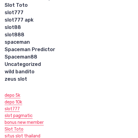
Slot Toto
slot777
slot777 apk
slot88
slot888
spaceman
Spaceman Predictor
Spaceman88
Uncategorized
wild bandito
zeus slot
depo 5k
depo 10k
slot777
slot pagmatic
bonus new member
Slot Toto
situs slot thailand