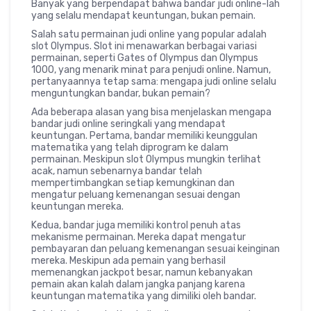
Banyak yang berpendapat bahwa bandar judi online-lah
yang selalu mendapat keuntungan, bukan pemain.
Salah satu permainan judi online yang popular adalah
slot Olympus. Slot ini menawarkan berbagai variasi
permainan, seperti Gates of Olympus dan Olympus
1000, yang menarik minat para penjudi online. Namun,
pertanyaannya tetap sama: mengapa judi online selalu
menguntungkan bandar, bukan pemain?
Ada beberapa alasan yang bisa menjelaskan mengapa
bandar judi online seringkali yang mendapat
keuntungan. Pertama, bandar memiliki keunggulan
matematika yang telah diprogram ke dalam
permainan. Meskipun slot Olympus mungkin terlihat
acak, namun sebenarnya bandar telah
mempertimbangkan setiap kemungkinan dan
mengatur peluang kemenangan sesuai dengan
keuntungan mereka.
Kedua, bandar juga memiliki kontrol penuh atas
mekanisme permainan. Mereka dapat mengatur
pembayaran dan peluang kemenangan sesuai keinginan
mereka. Meskipun ada pemain yang berhasil
memenangkan jackpot besar, namun kebanyakan
pemain akan kalah dalam jangka panjang karena
keuntungan matematika yang dimiliki oleh bandar.