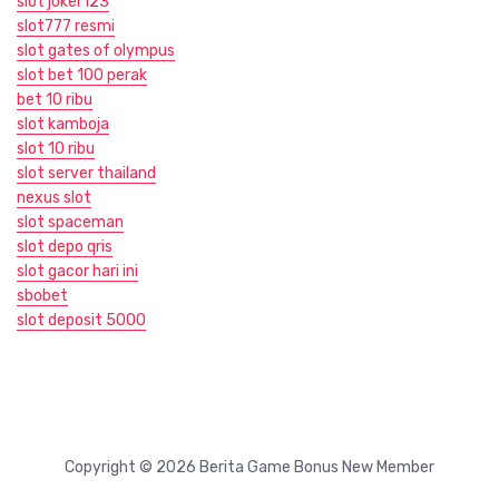
slot joker123
slot777 resmi
slot gates of olympus
slot bet 100 perak
bet 10 ribu
slot kamboja
slot 10 ribu
slot server thailand
nexus slot
slot spaceman
slot depo qris
slot gacor hari ini
sbobet
slot deposit 5000
Copyright © 2026 Berita Game Bonus New Member