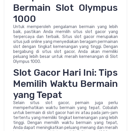
Bermain Slot Olympus
1000
Untuk memperoleh pengalaman bermain yang lebih
baik, pastikan Anda memilih situs slot gacor yang
terpercaya dan terbaik. Situs slot gacor merupakan
situs judi online yang menyediakan beragam permainan
slot dengan tingkat kemenangan yang tinggi. Dengan
bergabung di situs slot gacor, Anda akan memiliki
peluang lebih besar untuk meraih kemenangan di Slot
Olympus 1000.
Slot Gacor Hari Ini: Tips
Memilih Waktu Bermain
yang Tepat
Selain situs slot gacor, pemain juga perlu
memperhatikan waktu bermain yang tepat. Cobalah
untuk bermain di slot gacor hari ini atau pada jam-jam
tertentu yang memiliki tingkat kemenangan yang lebih
tinggi. Dengan memilih waktu bermain yang tepat,
Anda dapat meningkatkan peluang menang dan meraih