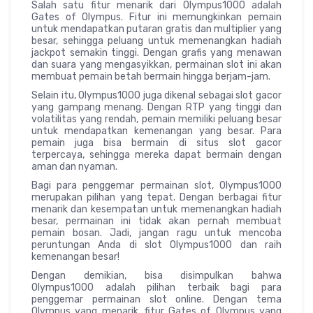
Salah satu fitur menarik dari Olympus1000 adalah
Gates of Olympus. Fitur ini memungkinkan pemain
untuk mendapatkan putaran gratis dan multiplier yang
besar, sehingga peluang untuk memenangkan hadiah
jackpot semakin tinggi. Dengan grafis yang menawan
dan suara yang mengasyikkan, permainan slot ini akan
membuat pemain betah bermain hingga berjam-jam.
Selain itu, Olympus1000 juga dikenal sebagai slot gacor
yang gampang menang. Dengan RTP yang tinggi dan
volatilitas yang rendah, pemain memiliki peluang besar
untuk mendapatkan kemenangan yang besar. Para
pemain juga bisa bermain di situs slot gacor
terpercaya, sehingga mereka dapat bermain dengan
aman dan nyaman.
Bagi para penggemar permainan slot, Olympus1000
merupakan pilihan yang tepat. Dengan berbagai fitur
menarik dan kesempatan untuk memenangkan hadiah
besar, permainan ini tidak akan pernah membuat
pemain bosan. Jadi, jangan ragu untuk mencoba
peruntungan Anda di slot Olympus1000 dan raih
kemenangan besar!
Dengan demikian, bisa disimpulkan bahwa
Olympus1000 adalah pilihan terbaik bagi para
penggemar permainan slot online. Dengan tema
Olympus yang menarik, fitur Gates of Olympus yang