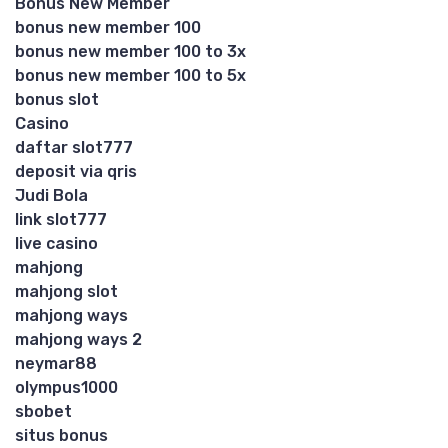
Bonus New Member
bonus new member 100
bonus new member 100 to 3x
bonus new member 100 to 5x
bonus slot
Casino
daftar slot777
deposit via qris
Judi Bola
link slot777
live casino
mahjong
mahjong slot
mahjong ways
mahjong ways 2
neymar88
olympus1000
sbobet
situs bonus