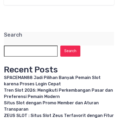
Search
Search
Recent Posts
SPACEMAN88 Jadi Pilihan Banyak Pemain Slot
karena Proses Login Cepat
Tren Slot 2026: Mengikuti Perkembangan Pasar dan
Preferensi Pemain Modern
Situs Slot dengan Promo Member dan Aturan
Transparan
ZEUS SLOT : Situs Slot Zeus Terfavorit dengan Fitur