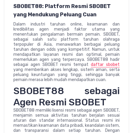
SBOBET88: Platform Resmi SBOBET
yang Mendukung Peluang Cuan
Dalam industri taruhan online, keamanan dan
kredibilitas agen menjadi faktor utama yang
menentukan pengalaman bermain pemain. SBOBET,
sebagai salah satu platform taruhan olahraga
terpopuler di Asia, menawarkan berbagai peluang
taruhan dengan odds yang kompetitif. Namun, untuk
mendapatkan layanan resmi dan optimal, pemain
memerlukan agen yang terpercaya. SBOBET88 hadir
sebagai agen SBOBET resmi tempat
daftar sbobet
yang memberikan akses lengkap, sistem aman, serta
peluang keuntungan yang tinggi, sehingga banyak
pemain merasa lebih mudah mendapatkan cuan.
SBOBET88 sebagai
Agen Resmi SBOBET
SBOBET88 memiliki lisensi resmi sebagai agen SBOBET,
menjamin semua aktivitas taruhan berjalan sesuai
aturan dan standar internasional. Status resmi ini
memastikan keamanan data pribadi, keandalan sistem,
dan transparansi dalam setiap taruhan. Dengan