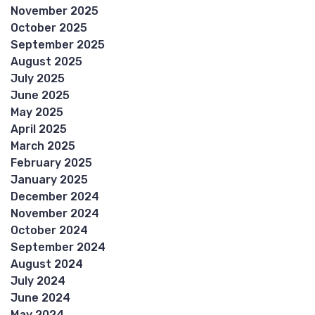
November 2025
October 2025
September 2025
August 2025
July 2025
June 2025
May 2025
April 2025
March 2025
February 2025
January 2025
December 2024
November 2024
October 2024
September 2024
August 2024
July 2024
June 2024
May 2024