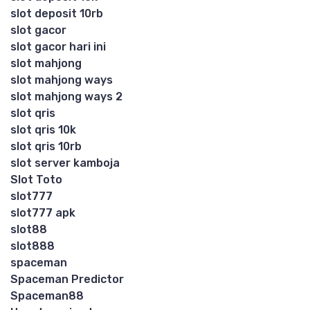
slot deposit 10rb
slot gacor
slot gacor hari ini
slot mahjong
slot mahjong ways
slot mahjong ways 2
slot qris
slot qris 10k
slot qris 10rb
slot server kamboja
Slot Toto
slot777
slot777 apk
slot88
slot888
spaceman
Spaceman Predictor
Spaceman88