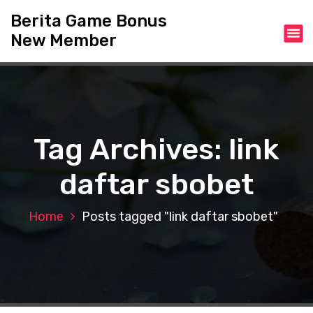
S
Berita Game Bonus
k
New Member
i
p
t
o
c
o
n
Tag Archives: link
t
e
daftar sbobet
n
t
Home
Posts tagged "link daftar sbobet"