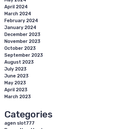
April 2024
March 2024
February 2024
January 2024
December 2023
November 2023
October 2023
September 2023
August 2023
July 2023
June 2023
May 2023
April 2023
March 2023
Categories
agen slot777