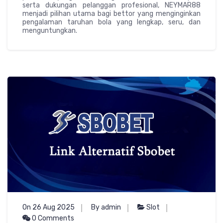
serta dukungan pelanggan profesional, NEYMAR88
menjadi pilihan utama bagi bettor yang menginginkan
pengalaman taruhan bola yang lengkap, seru, dan
menguntungkan.
On 26 Aug 2025
By admin
Slot
0 Comments