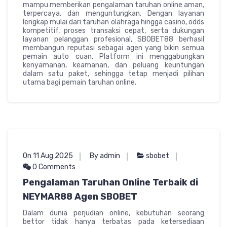
mampu memberikan pengalaman taruhan online aman,
terpercaya, dan menguntungkan. Dengan layanan
lengkap mulai dari taruhan olahraga hingga casino, odds
kompetitif, proses transaksi cepat, serta dukungan
layanan pelanggan profesional, SBOBET88 berhasil
membangun reputasi sebagai agen yang bikin semua
pemain auto cuan. Platform ini menggabungkan
kenyamanan, keamanan, dan peluang keuntungan
dalam satu paket, sehingga tetap menjadi pilihan
utama bagi pemain taruhan online.
On 11 Aug 2025
By admin
sbobet
0 Comments
Pengalaman Taruhan Online Terbaik di
NEYMAR88 Agen SBOBET
Dalam dunia perjudian online, kebutuhan seorang
bettor tidak hanya terbatas pada ketersediaan