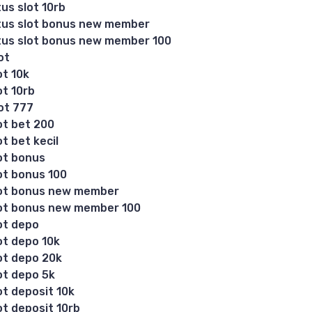
tus slot 10rb
tus slot bonus new member
tus slot bonus new member 100
ot
ot 10k
ot 10rb
ot 777
ot bet 200
ot bet kecil
ot bonus
ot bonus 100
ot bonus new member
ot bonus new member 100
ot depo
ot depo 10k
ot depo 20k
ot depo 5k
ot deposit 10k
ot deposit 10rb