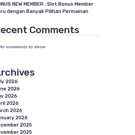
NUS NEW MEMBER : Slot Bonus Member
ru dengan Banyak Pilihan Permainan
ecent Comments
No comments to show.
rchives
ly 2026
ne 2026
y 2026
ril 2026
rch 2026
nuary 2026
ecember 2025
ovember 2025