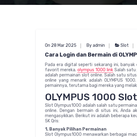
On 28 Mar 2025
By admin
Slot
Cara Login dan Bermain di OLYM
Pada era digital seperti sekarang ini, banyak
favorit mereka.
olympus 1000 link
Salah satu 
adalah permainan slot online. Salah satu si
online yang menarik adalah OLYMPUS 1000.
pemainnya, terutama bagi mereka yang melaku
OLYMPUS 1000 Slot 
Slot Olympus1000 adalah salah satu permainan 
online. Dengan bermain di situs ini, And
mengasyikkan. Berikut ini adalah beberapa k
5K Qris:
1. Banyak Pilihan Permainan
Slot Olympus1000 menawarkan berbagai macam 