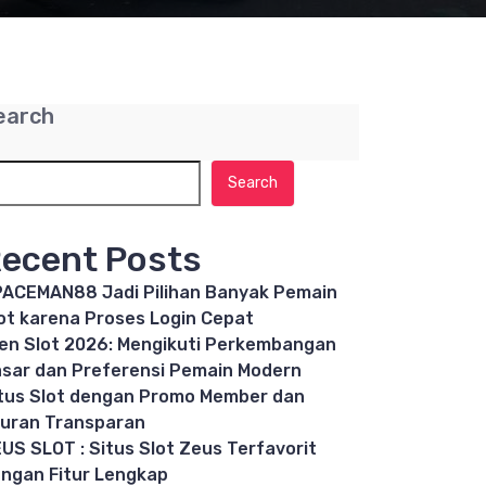
earch
Search
ecent Posts
ACEMAN88 Jadi Pilihan Banyak Pemain
ot karena Proses Login Cepat
en Slot 2026: Mengikuti Perkembangan
sar dan Preferensi Pemain Modern
tus Slot dengan Promo Member dan
uran Transparan
US SLOT : Situs Slot Zeus Terfavorit
ngan Fitur Lengkap