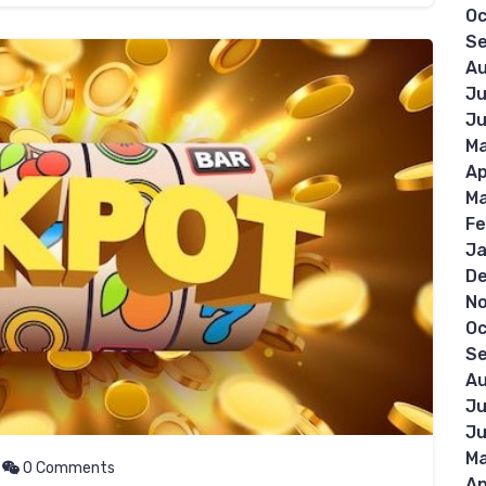
Oc
S
Au
Ju
Ju
Ma
Ap
Ma
Fe
Ja
D
N
Oc
S
Au
Ju
Ju
Ma
0 Comments
Ap