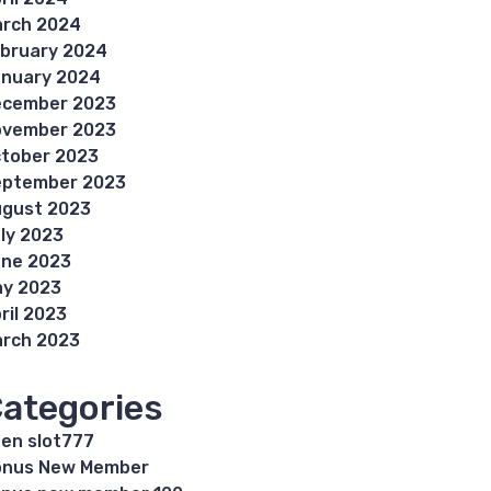
rch 2024
bruary 2024
nuary 2024
ecember 2023
ovember 2023
tober 2023
eptember 2023
gust 2023
ly 2023
ne 2023
y 2023
ril 2023
rch 2023
ategories
en slot777
onus New Member