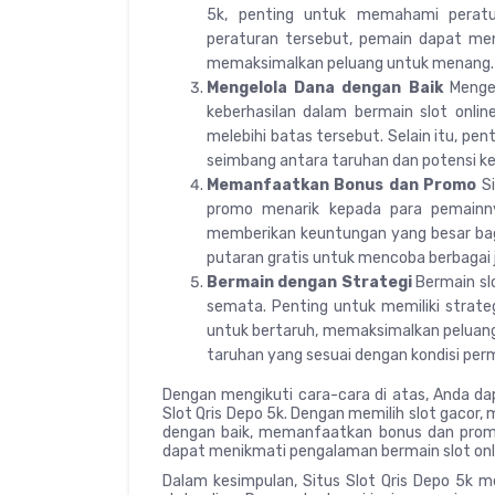
5k, penting untuk memahami peratu
peraturan tersebut, pemain dapat me
memaksimalkan peluang untuk menang.
Mengelola Dana dengan Baik
Menge
keberhasilan dalam bermain slot onli
melebihi batas tersebut. Selain itu, p
seimbang antara taruhan dan potensi 
Memanfaatkan Bonus dan Promo
S
promo menarik kepada para pemainn
memberikan keuntungan yang besar bag
putaran gratis untuk mencoba berbagai j
Bermain dengan Strategi
Bermain sl
semata. Penting untuk memiliki strate
untuk bertaruh, memaksimalkan peluang
taruhan yang sesuai dengan kondisi per
Dengan mengikuti cara-cara di atas, Anda d
Slot Qris Depo 5k. Dengan memilih slot gacor
dengan baik, memanfaatkan bonus dan promo
dapat menikmati pengalaman bermain slot on
Dalam kesimpulan, Situs Slot Qris Depo 5k m