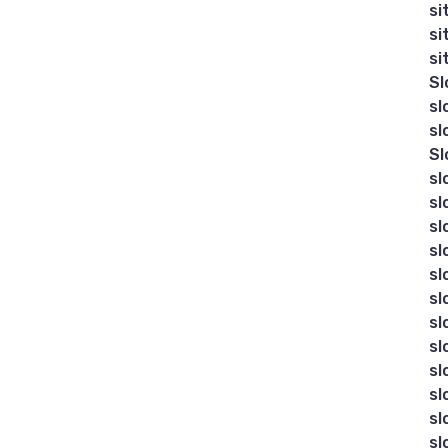
si
si
si
Sl
sl
sl
Sl
sl
sl
sl
sl
sl
sl
sl
sl
sl
sl
sl
sl