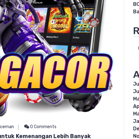
BO
Ba
R
A
Ju
Ju
Ma
Ap
Ma
Ja
aceman
0 Comments
D
untuk Kemenangan Lebih Banyak
N