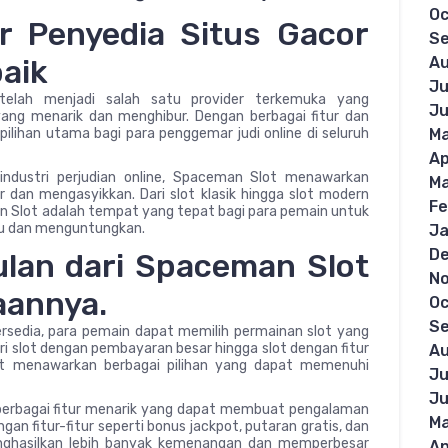
Oc
r Penyedia Situs Gacor
S
aik
Au
Ju
telah menjadi salah satu provider terkemuka yang
Ju
yang menarik dan menghibur. Dengan berbagai fitur dan
pilihan utama bagi para penggemar judi online di seluruh
Ma
Ap
 industri perjudian online, Spaceman Slot menawarkan
Ma
 dan mengasyikkan. Dari slot klasik hingga slot modern
Fe
 Slot adalah tempat yang tepat bagi para pemain untuk
ru dan menguntungkan.
Ja
D
ulan dari Spaceman Slot
N
aannya.
Oc
S
ersedia, para pemain dapat memilih permainan slot yang
ri slot dengan pembayaran besar hingga slot dengan fitur
Au
 menawarkan berbagai pilihan yang dapat memenuhi
Ju
Ju
 berbagai fitur menarik yang dapat membuat pengalaman
Ma
n fitur-fitur seperti bonus jackpot, putaran gratis, dan
enghasilkan lebih banyak kemenangan dan memperbesar
Ap