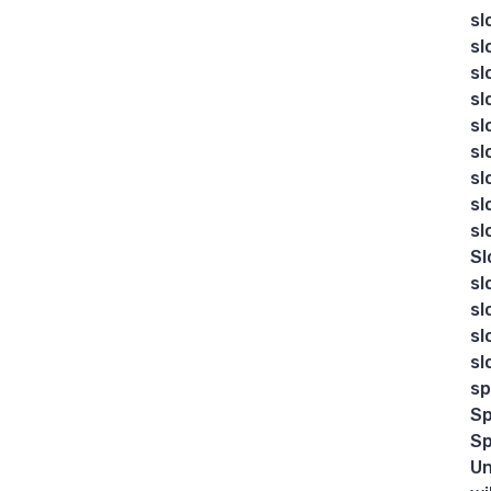
sl
sl
sl
sl
sl
sl
sl
sl
sl
Sl
sl
sl
sl
sl
s
Sp
S
Un