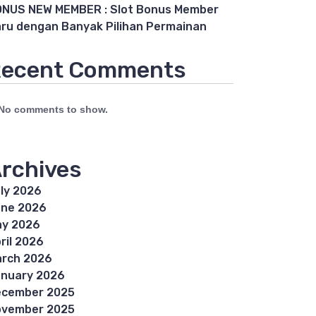
NUS NEW MEMBER : Slot Bonus Member
ru dengan Banyak Pilihan Permainan
ecent Comments
No comments to show.
rchives
ly 2026
ne 2026
y 2026
ril 2026
rch 2026
nuary 2026
ecember 2025
ovember 2025