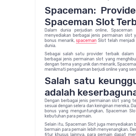
Spaceman: Provide
Spaceman Slot Terb
Dalam dunia perjudian online, Spaceman 
menyediakan berbagai jenis permainan slot 
bonus menarik,
spaceman
Slot telah menjadi 
dunia.
Sebagai salah satu provider terbaik dalam
berbagai jenis permainan slot yang menghibur
dengan tema yang unik dan menarik, Spaceman
menikmati pengalaman berjudi online yang se
Salah satu keungg
adalah keserbagun
Dengan berbagai jenis permainan slot yang t
sesuai dengan selera dan keinginan mereka. Da
bonus yang menguntungkan, Spaceman Slot
kebutuhan para pemain.
Selain itu, Spaceman Slot juga menyediakan
bermain para pemain lebih menyenangkan. Denga
fitur khusus lainnya, para pemain dapat m