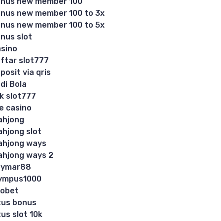
nus new member 100
nus new member 100 to 3x
nus new member 100 to 5x
nus slot
sino
ftar slot777
posit via qris
di Bola
nk slot777
ve casino
ahjong
hjong slot
hjong ways
hjong ways 2
eymar88
ympus1000
obet
tus bonus
tus slot 10k